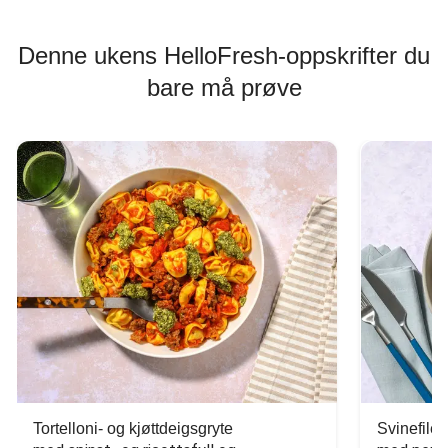
Denne ukens HelloFresh-oppskrifter du
bare må prøve
Tortelloni- og kjøttdeigsgryte
Svinefilet