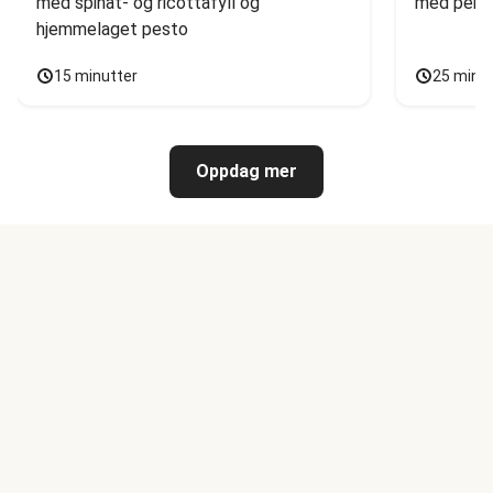
med spinat- og ricottafyll og 
med persi
hjemmelaget pesto
15 minutter
25 minu
Oppdag mer