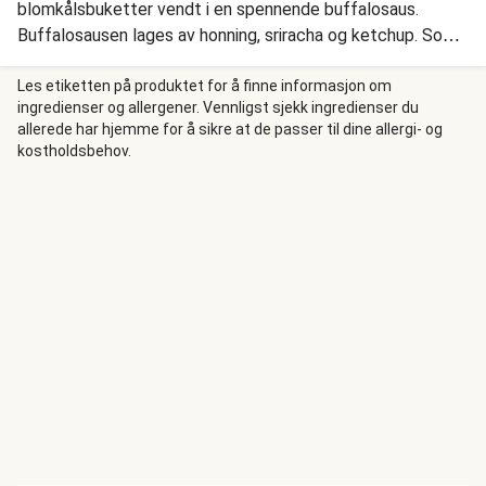
blomkålsbuketter vendt i en spennende buffalosaus.
Buffalosausen lages av honning, sriracha og ketchup. Som
tilbehør kan vi friste med hjemmelagde fries, frisk salat,
samt en hjemmelaget og fyldig gressløkdressing.
Les etiketten på produktet for å finne informasjon om
ingredienser og allergener. Vennligst sjekk ingredienser du
allerede har hjemme for å sikre at de passer til dine allergi- og
kostholdsbehov.