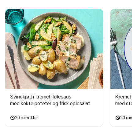
Svinekjøtt i kremet fløtesaus
Kremet ba
med kokte poteter og frisk eplesalat
med stekt
20 minutter
20 minu