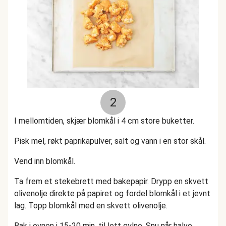
2
I mellomtiden, skjær blomkål i 4 cm store buketter.
Pisk mel, røkt paprikapulver, salt og vann i en stor skål.
Vend inn blomkål.
Ta frem et stekebrett med bakepapir. Drypp en skvett
olivenolje direkte på papiret og fordel blomkål i et jevnt
lag. Topp blomkål med en skvett olivenolje.
Bak i ovnen i 15-20 min, til lett gylne. Snu når halve