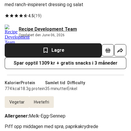
med ranch-inspireret dressing og salat
4.5
(
19
)
Recipe Development Team
Oppdatert den June 06, 2026
Lagre
Spar opptil 1309 kr + gratis snacks i 3 måneder
Kalorier
Protein
Samlet tid
Difficulty
774 kcal
18.3g protein
35 minutter
Enkel
Vegetar
Hvetefri
Allergener
:
Melk
•
Egg
•
Sennep
Piff opp middagen med sprø, paprikakrydrede