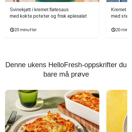
Svinekjøtt i kremet fløtesaus
Kremet ba
med kokte poteter og frisk eplesalat
med stekt
20 minutter
20 minu
Denne ukens HelloFresh-oppskrifter du
bare må prøve