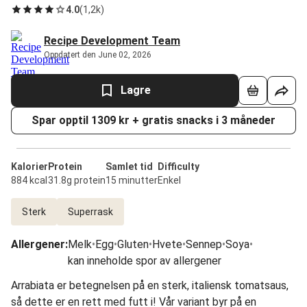
4.0
(
1,2k
)
Recipe Development Team
Oppdatert den June 02, 2026
Lagre
Spar opptil 1309 kr + gratis snacks i 3 måneder
Kalorier
Protein
Samlet tid
Difficulty
884 kcal
31.8g protein
15 minutter
Enkel
Sterk
Superrask
Allergener
:
Melk
•
Egg
•
Gluten
•
Hvete
•
Sennep
•
Soya
•
kan inneholde spor av allergener
Arrabiata er betegnelsen på en sterk, italiensk tomatsaus,
så dette er en rett med futt i! Vår variant byr på en