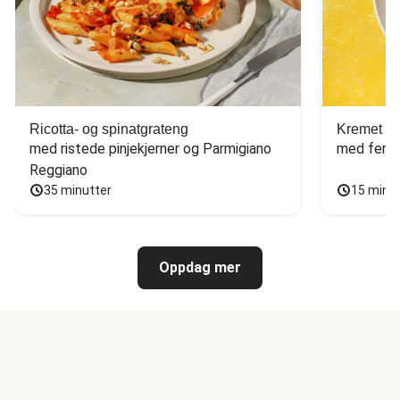
Ricotta- og spinatgrateng
Kremet ca
med ristede pinjekjerner og Parmigiano 
med fersk
Reggiano
35 minutter
15 minu
Oppdag mer