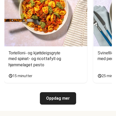
Tortelloni- og kjøttdeigsgryte
Svinefilet
med spinat- og ricottafyll og 
med persi
hjemmelaget pesto
15 minutter
25 minu
Oppdag mer