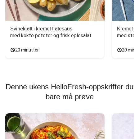
Svinekjøtt i kremet fløtesaus
Kremet ba
med kokte poteter og frisk eplesalat
med stekt
20 minutter
20 minu
Denne ukens HelloFresh-oppskrifter du
bare må prøve