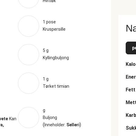
Hvitløk
1 pose
Næ
Kruspersille
p
5 g
Kyllingbuljong
Kalo
Ener
1 g
Tørket timian
Fett
Mett
g
Karb
Buljong
vete
Kan
(
)
a,
Inneholder:
Selleri
Suk