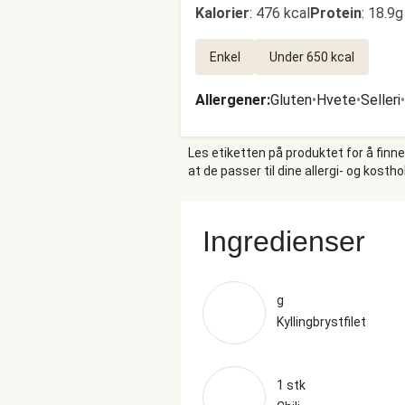
Kalorier
:
476 kcal
Protein
:
18.9g
Enkel
Under 650 kcal
Allergener
:
Gluten
•
Hvete
•
Selleri
•
Les etiketten på produktet for å finn
at de passer til dine allergi- og kosth
Ingredienser
g
Kyllingbrystfilet
1 stk