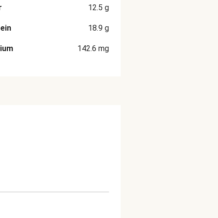
r
12.5
g
ein
18.9
g
rium
142.6
mg