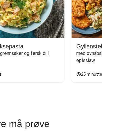
aksepasta
Gyllenstekt schnitzel
rønnsaker og fersk dill
med ovnsbakte poteter og s
epleslaw
r
25 minutter
re må prøve