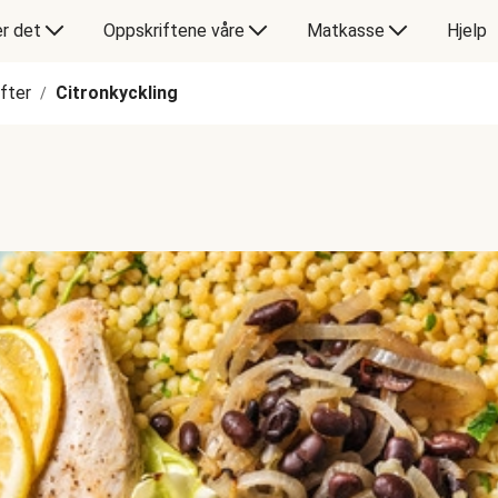
er det
Oppskriftene våre
Matkasse
Hjelp
ifter
Citronkyckling
/