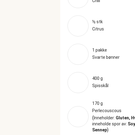
Chili
½ stk
Citrus
1 pakke
Svarte bønner
400 g
Spisskål
170 g
Perlecouscous
(
Inneholder:
Gluten, H
inneholde spor av:
Soy
)
Sennep