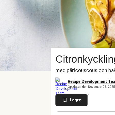
Citronkycklin
med pärlcouscous och bak
Recipe Development Te
Oppdatert den November 03, 2025
Lagre