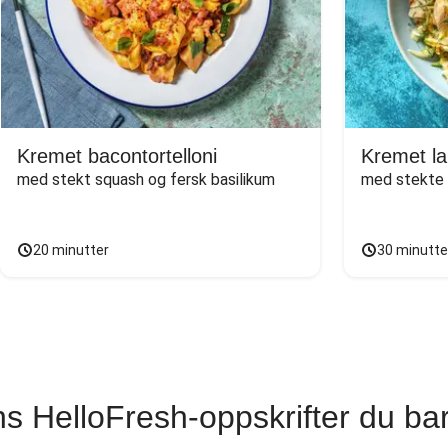
Kremet bacontortelloni
Kremet l
med stekt squash og fersk basilikum
med stekte g
20 minutter
30 minutte
s HelloFresh-oppskrifter du ba