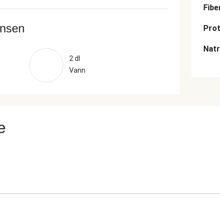
Fibe
ansen
Prot
Nat
2 dl
Vann
e