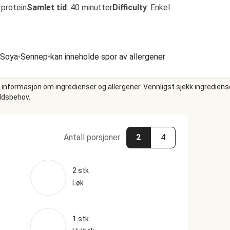
 protein
Samlet tid
:
40 minutter
Difficulty
:
Enkel
Soya
•
Sennep
•
kan inneholde spor av allergener
e informasjon om ingredienser og allergener. Vennligst sjekk ingrediens
oldsbehov.
Antall porsjoner
2
4
2 stk
Løk
1 stk