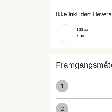
Ikke inkludert i lever
1.33 ss
Smør
Framgangsmåt
1
2