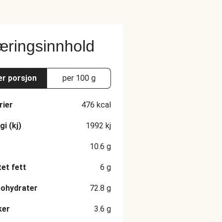
ringsinnhold
er porsjon
per 100 g
rier
476
kcal
gi (kj)
1992
kj
10.6
g
et fett
6
g
ohydrater
72.8
g
ker
3.6
g