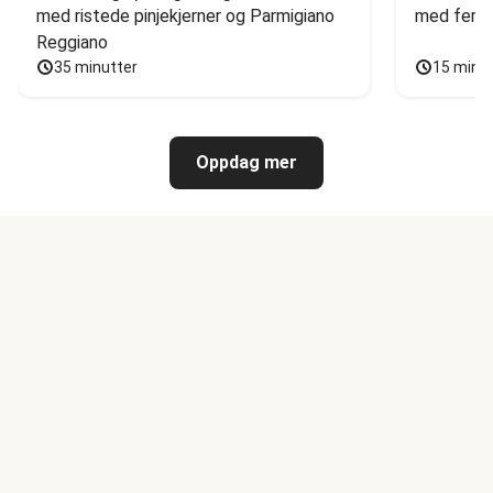
med ristede pinjekjerner og Parmigiano 
med fersk
Reggiano
35 minutter
15 minu
Oppdag mer