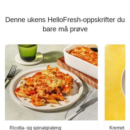
Denne ukens HelloFresh-oppskrifter du
bare må prøve
Ricotta- og spinatgrateng
Kremet ca