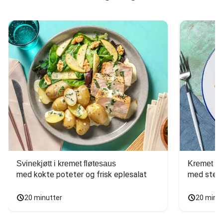
Svinekjøtt i kremet fløtesaus
Kremet ba
med kokte poteter og frisk eplesalat
med stekt
20 minutter
20 minu