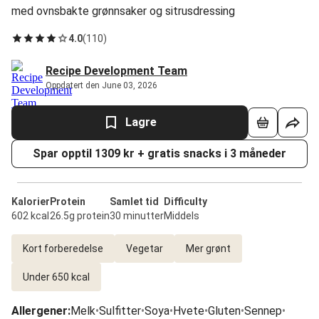
med ovnsbakte grønnsaker og sitrusdressing
4.0
(
110
)
Recipe Development Team
Oppdatert den June 03, 2026
Lagre
Spar opptil 1309 kr + gratis snacks i 3 måneder
Kalorier
Protein
Samlet tid
Difficulty
602 kcal
26.5g protein
30 minutter
Middels
Kort forberedelse
Vegetar
Mer grønt
Under 650 kcal
Allergener
:
Melk
•
Sulfitter
•
Soya
•
Hvete
•
Gluten
•
Sennep
•