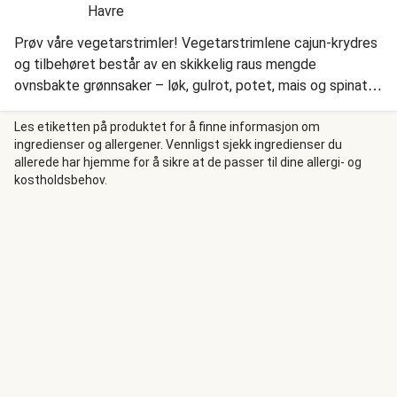
Havre
Prøv våre vegetarstrimler! Vegetarstrimlene cajun-krydres
og tilbehøret består av en skikkelig raus mengde
ovnsbakte grønnsaker – løk, gulrot, potet, mais og spinat.
Retten toppes med rømmedressing laget med hvitløk og
sitrusfrukt. Et knallgodt alternativ til den klassiske
Les etiketten på produktet for å finne informasjon om
ingredienser og allergener. Vennligst sjekk ingredienser du
kebaben!
allerede har hjemme for å sikre at de passer til dine allergi- og
kostholdsbehov.