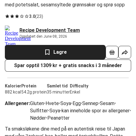
med potetsalat, sesamsyltede grønnsaker og sprø sopp
3.0
(
23
)
Recipe Development Team
Oppdatert den June 08, 2026
Lagre
Spar opptil 1309 kr + gratis snacks i 3 måneder
Kalorier
Protein
Samlet tid
Difficulty
882 kcal
54.2g protein
35 minutter
Enkel
Allergener
:
Gluten
•
Hvete
•
Soya
•
Egg
•
Sennep
•
Sesam
•
Sulfitter
•
Soya
•
kan inneholde spor av allergener
•
Nødder
•
Peanøtter
Ta smaksløkene dine med på en autentisk reise til Japan