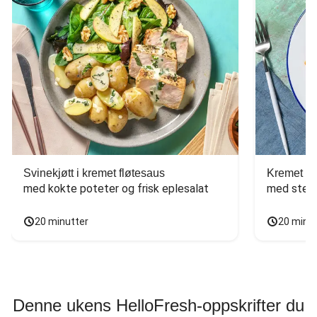
Svinekjøtt i kremet fløtesaus
Kremet ba
med kokte poteter og frisk eplesalat
med stekt
20 minutter
20 minu
Denne ukens HelloFresh-oppskrifter du