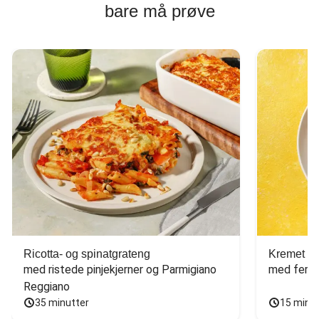
bare må prøve
Ricotta- og spinatgrateng
Kremet ca
med ristede pinjekjerner og Parmigiano 
med fersk
Reggiano
35 minutter
15 minu