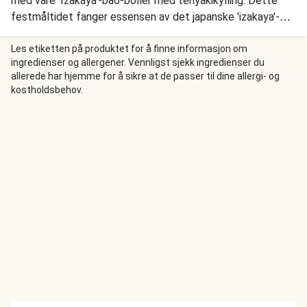
med våre 'Izakaya'-bao-boller med teriyakikylling. Dette
festmåltidet fanger essensen av det japanske 'izakaya'-
kjøkkenet og kombinerer mange små retter med dristige
smaker og sprø konsistenser.
Les etiketten på produktet for å finne informasjon om
ingredienser og allergener. Vennligst sjekk ingredienser du
allerede har hjemme for å sikre at de passer til dine allergi- og
kostholdsbehov.