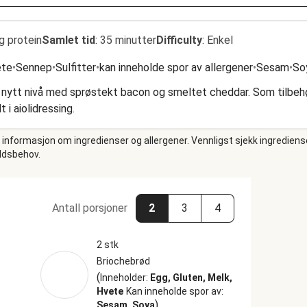
g protein
Samlet tid
:
35 minutter
Difficulty
:
Enkel
ete
•
Sennep
•
Sulfitter
•
kan inneholde spor av allergener
•
Sesam
•
So
t nytt nivå med sprøstekt bacon og smeltet cheddar. Som tilbehø
 i aiolidressing.
e informasjon om ingredienser og allergener. Vennligst sjekk ingrediens
oldsbehov.
Antall porsjoner
2
3
4
2 stk
Briochebrød
(
Inneholder:
Egg, Gluten, Melk,
Hvete
Kan inneholde spor av:
)
Sesam, Soya