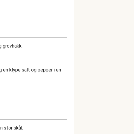
g grovhakk.
og en klype salt og pepper i en
n stor skål.