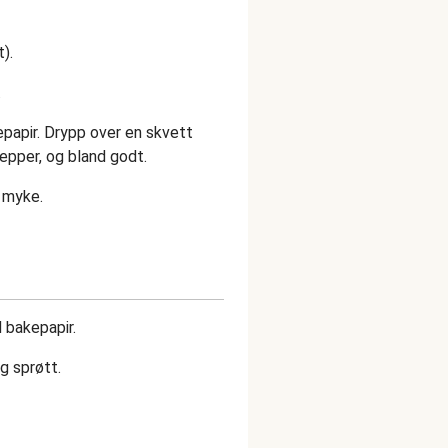
).
.
papir. Drypp over en skvett
pepper, og bland godt.
g myke.
 bakepapir.
og sprøtt.