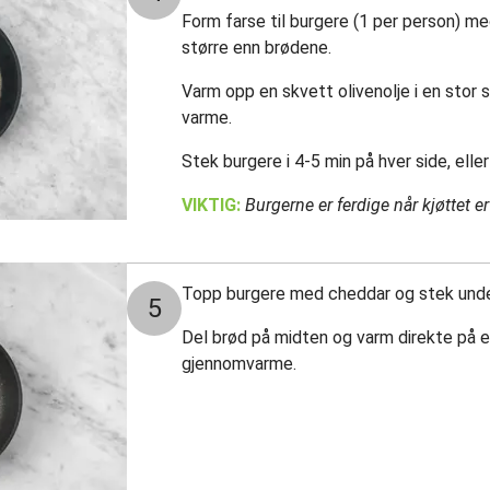
Form farse til burgere (1 per person) m
større enn brødene.
Varm opp en skvett olivenolje i en stor
varme.
Stek burgere i 4-5 min på hver side, elle
VIKTIG:
Burgerne er ferdige når kjøttet e
Topp burgere med cheddar og stek under l
5
Del brød på midten og varm direkte på en r
gjennomvarme.