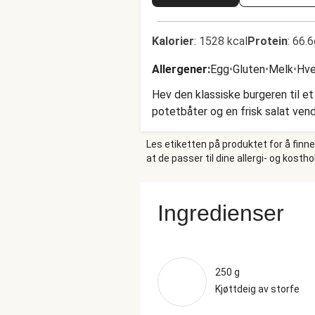
Kalorier
:
1528 kcal
Protein
:
66.6
Allergener
:
Egg
•
Gluten
•
Melk
•
Hv
Hev den klassiske burgeren til e
potetbåter og en frisk salat vendt
Les etiketten på produktet for å finn
at de passer til dine allergi- og kosth
Ingredienser
250 g
Kjøttdeig av storfe