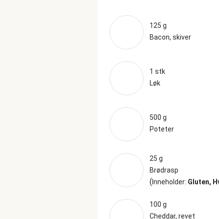
125 g
Bacon, skiver
1 stk
Løk
500 g
Poteter
25 g
Brødrasp
(
Inneholder:
Gluten, H
100 g
Cheddar, revet