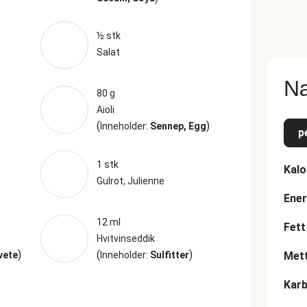
½ stk
Salat
Næ
80 g
Aioli
(
)
Inneholder:
Sennep, Egg
p
1 stk
Kalo
Gulrot, Julienne
Ener
12 ml
Fett
Hvitvinseddik
)
(
)
vete
Inneholder:
Sulfitter
Mett
Karb