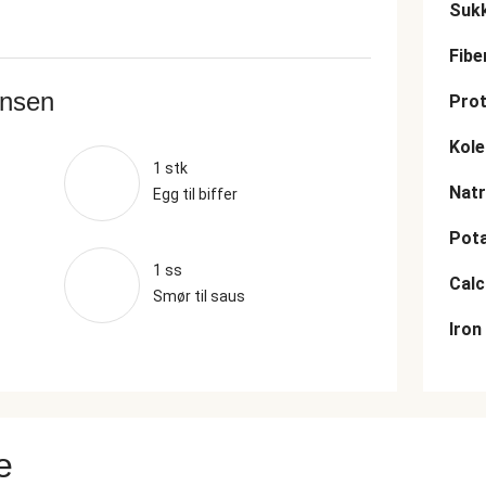
Suk
Fibe
ansen
Prot
Kole
1 stk
Nat
Egg til biffer
Pot
1 ss
Cal
Smør til saus
Iron
e