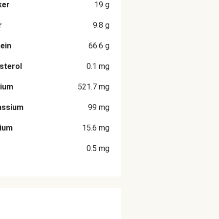
ker
19
g
r
9.8
g
ein
66.6
g
sterol
0.1
mg
rium
521.7
mg
assium
99
mg
cium
15.6
mg
0.5
mg