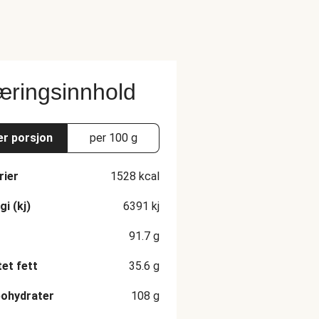
ringsinnhold
er porsjon
per 100 g
rier
1528
kcal
gi (kj)
6391
kj
91.7
g
et fett
35.6
g
ohydrater
108
g