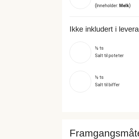
(
)
Inneholder:
Melk
Ikke inkludert i lever
½ ts
Salt til poteter
½ ts
Salt til biffer
Framgangsmåt