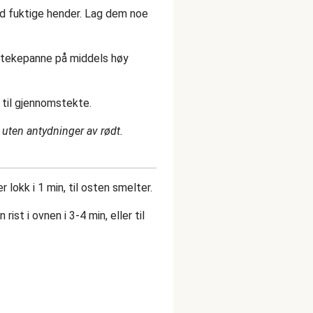
ed fuktige hender. Lag dem noe
 stekepanne på middels høy
r til gjennomstekte.
r uten antydninger av rødt.
okk i 1 min, til osten smelter.
ist i ovnen i 3-4 min, eller til