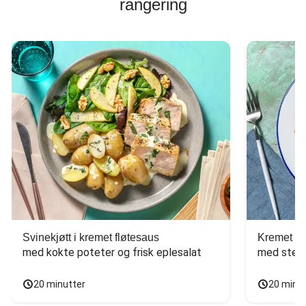
rangering
Svinekjøtt i kremet fløtesaus
Kremet ba
med kokte poteter og frisk eplesalat
med stekt
20 minutter
20 minu