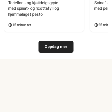
Tortelloni- og kjøttdeigsgryte
Svinefilet
med spinat- og ricottafyll og 
med persi
hjemmelaget pesto
15 minutter
25 minu
Oppdag mer