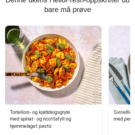
bare må prøve
Tortelloni- og kjøttdeigsgryte
Svinefilet
med spinat- og ricottafyll og 
med persi
hjemmelaget pesto