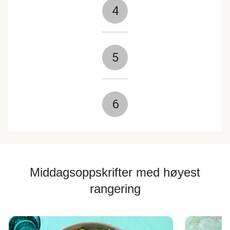
4
5
6
Middagsoppskrifter med høyest
rangering