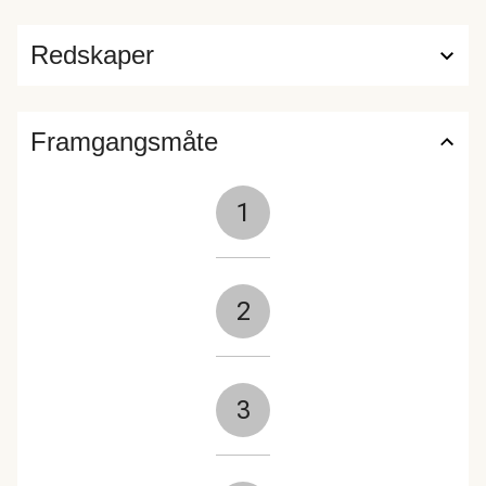
Redskaper
Framgangsmåte
1
2
3