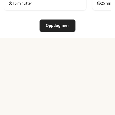
15 minutter
25 minu
Oppdag mer