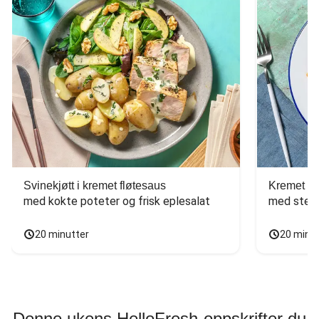
Svinekjøtt i kremet fløtesaus
Kremet ba
med kokte poteter og frisk eplesalat
med stekt
20 minutter
20 minu
Denne ukens HelloFresh-oppskrifter du