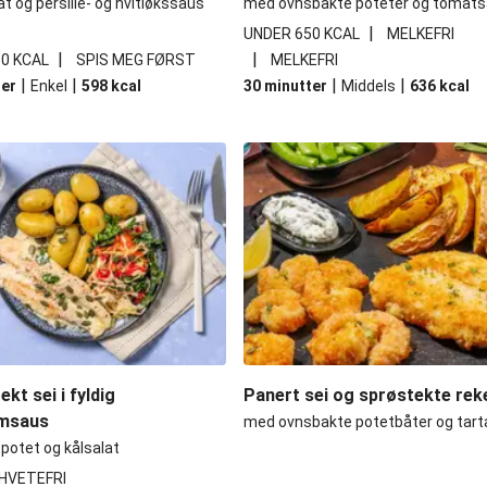
t og persille- og hvitløkssaus
med ovnsbakte poteter og tomats
|
UNDER 650 KCAL
MELKEFRI
|
|
0 KCAL
SPIS MEG FØRST
MELKEFRI
|
|
|
|
ter
Enkel
598
kcal
30 minutter
Middels
636
kcal
kt sei i fyldig
Panert sei og sprøstekte rek
umsaus
med ovnsbakte potetbåter og tart
potet og kålsalat
HVETEFRI