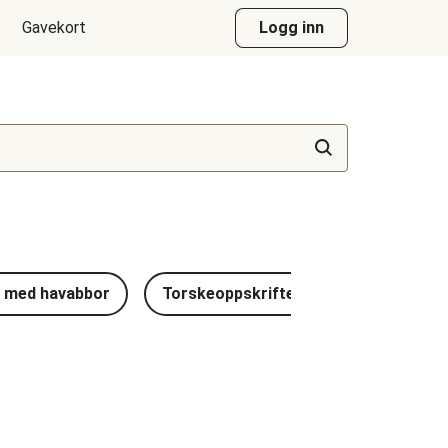
Gavekort
Logg inn
r med havabbor
Torskeoppskrifter
Reke-oppskr