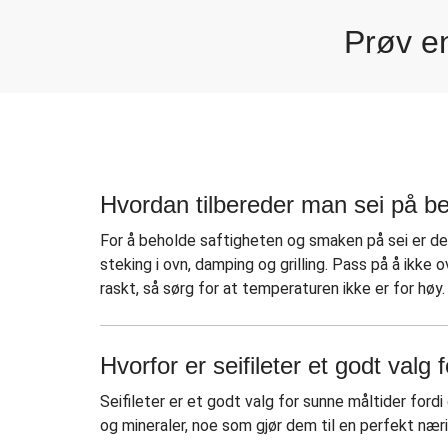
Prøv en
Stekt sei i gressløk
Panert sei og sprøstekt
Brasiliansk-krydret se
Sitrusstekt sei
Hvordan tilbereder man sei på b
For å beholde saftigheten og smaken på sei er de
steking i ovn, damping og grilling. Pass på å ikke
raskt, så sørg for at temperaturen ikke er for høy.
Hvorfor er seifileter et godt valg
Seifileter er et godt valg for sunne måltider fordi
og mineraler, noe som gjør dem til en perfekt næri