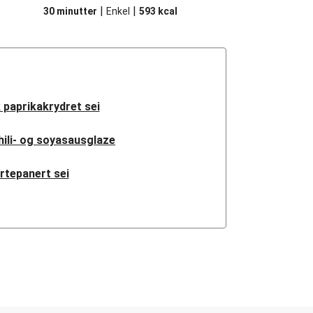
|
|
30 minutter
Enkel
593
kcal
paprikakrydret sei
chili- og soyasausglaze
rtepanert sei
kaker i rød karri
ei i fyldig basilikumsaus
itronstekt sei
ikansk fisketaco