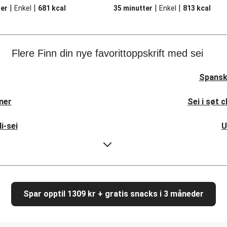
|
|
|
|
ter
Enkel
681
kcal
35 minutter
Enkel
813
kcal
Flere Finn din nye favorittoppskrift med sei
Spansk 
ner
Sei i søt 
i-sei
U
Chips'
Fiske
papillote'
Pannestekt s
Spar opptil 1309 kr + gratis snacks i 3 måneder
S
co
Meks