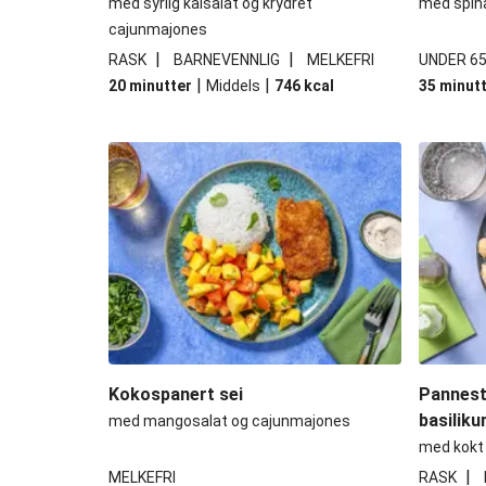
med syrlig kålsalat og krydret
med spina
cajunmajones
|
|
RASK
BARNEVENNLIG
MELKEFRI
UNDER 65
|
|
20 minutter
Middels
746
kcal
35 minut
Kokospanert sei
Panneste
basilik
med mangosalat og cajunmajones
med kokt 
|
MELKEFRI
RASK