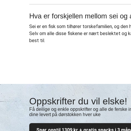
Hva er forskjellen mellom sei og
Sei er en fisk som tilhører torskefamilien, og de
Selv om alle disse fiskene er nært beslektet og k
best til.
Oppskrifter du vil elske!
Få deilige og enkle oppskrifter og alle de ferske
dine levert på dørstokken hver uke
Spar opptil 1309 kr + gratis snacks i 3 må