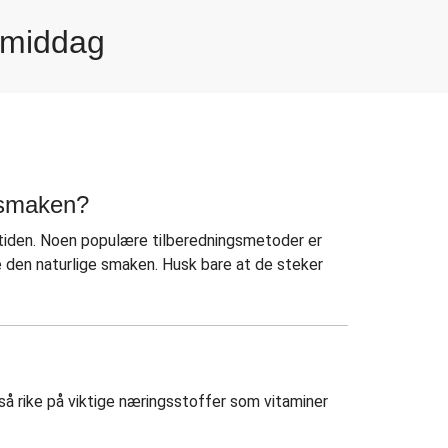
l middag
sei i gressløksaus
sei i gressløksaus
ei i fyldig basilikumsaus
sei i gressløksaus
g smaken?
stiden. Noen populære tilberedningsmetoder er
rke den naturlige smaken. Husk bare at de steker
også rike på viktige næringsstoffer som vitaminer