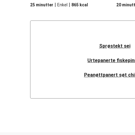
|
|
25 minutter
Enkel
865
kcal
20 minut
Sprøstekt sei
Urtepanerte fiskepin
Peanøttpanert søt chil
Karrikrydret 'Fish and 
Middelhavsinspirert sei 'en 
Sitronstekt sei
Meksikansk fisketa