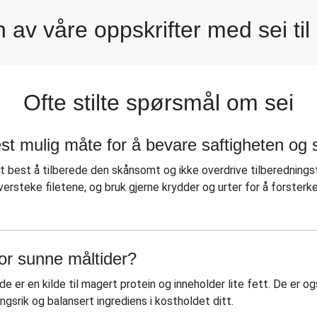
 av våre oppskrifter med sei ti
saus
Stekt 
e reker
Stekt 
igryte
Ofte stilte spørsmål om sei
Pannestekt s
Stekt 
est mulig måte for å bevare saftigheten o
t best å tilberede den skånsomt og ikke overdrive tilberedning
 oversteke filetene, og bruk gjerne krydder og urter for å forste
 for sunne måltider?
 de er en kilde til magert protein og inneholder lite fett. De er 
ngsrik og balansert ingrediens i kostholdet ditt.