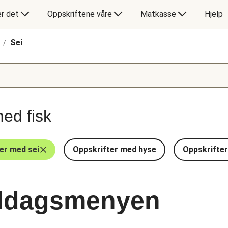
er det
Oppskriftene våre
Matkasse
Hjelp
Sei
/
ed fisk
er med sei
Oppskrifter med hyse
Oppskrifte
iddagsmenyen