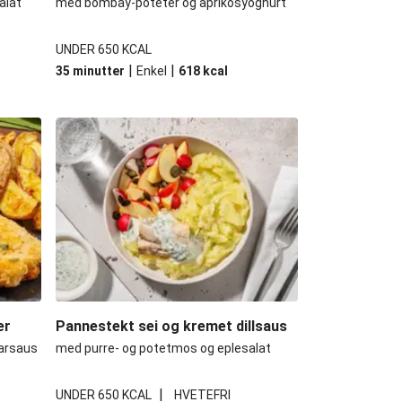
alat
med bombay-poteter og aprikosyoghurt
UNDER 650 KCAL
|
|
35 minutter
Enkel
618
kcal
er
Pannestekt sei og kremet dillsaus
arsaus
med purre- og potetmos og eplesalat
|
UNDER 650 KCAL
HVETEFRI