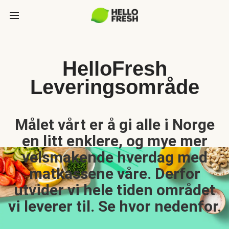
HelloFresh
Leveringsområde
Målet vårt er å gi alle i Norge
en litt enklere, og mye mer
velsmakende hverdag med
matkassene våre. Derfor
utvider vi hele tiden området
vi leverer til. Se hvor nedenfor.