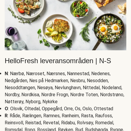
HelloFresh leveransområden | N-S
N
: Nærbø, Næroset, Nærsnes, Nannestad, Nedenes,
Nedgården, Nes på Hedmarken, Nesbru, Nesodden,
Nesoddtangen, Nesøya, Nevlunghavn, Nittedal, Nodeland,
Nordby, Nordkisa, Nordre Frogn, Nordre Toten, Nordstrøno,
Nøtterøy, Nyborg, Nykirke
O
: Olsvik, Oltedal, Oppegård, Orre, Os, Oslo, Ottestad
R
: Råde, Rælingen, Ramnes, Ranheim, Rasta, Raufoss,
Reinsvoll, Reistad, Revetal, Ridabu, Rolvsøy, Romedal,
Romsdal, Rong, Rossland, Røyken, Rud, Rudshøgda, Rygge,