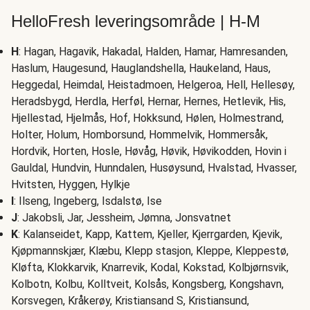
HelloFresh leveringsområde | H-M
H
: Hagan, Hagavik, Hakadal, Halden, Hamar, Hamresanden,
Haslum, Haugesund, Hauglandshella, Haukeland, Haus,
Heggedal, Heimdal, Heistadmoen, Helgeroa, Hell, Hellesøy,
Heradsbygd, Herdla, Herføl, Hernar, Hernes, Hetlevik, His,
Hjellestad, Hjelmås, Hof, Hokksund, Hølen, Holmestrand,
Holter, Holum, Homborsund, Hommelvik, Hommersåk,
Hordvik, Horten, Hosle, Høvåg, Høvik, Høvikodden, Hovin i
Gauldal, Hundvin, Hunndalen, Husøysund, Hvalstad, Hvasser,
Hvitsten, Hyggen, Hylkje
I
: Ilseng, Ingeberg, Isdalstø, Ise
J
: Jakobsli, Jar, Jessheim, Jømna, Jonsvatnet
K
: Kalanseidet, Kapp, Kattem, Kjeller, Kjerrgarden, Kjevik,
Kjøpmannskjær, Klæbu, Klepp stasjon, Kleppe, Kleppestø,
Kløfta, Klokkarvik, Knarrevik, Kodal, Kokstad, Kolbjørnsvik,
Kolbotn, Kolbu, Kolltveit, Kolsås, Kongsberg, Kongshavn,
Korsvegen, Kråkerøy, Kristiansand S, Kristiansund,