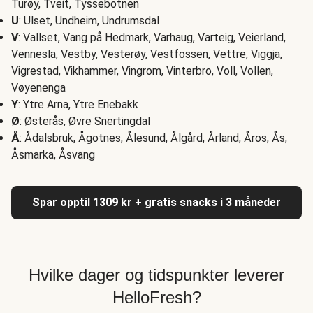
Turøy, Tveit, Tyssebotnen
U
: Ulset, Undheim, Undrumsdal
V
: Vallset, Vang på Hedmark, Varhaug, Varteig, Veierland,
Vennesla, Vestby, Vesterøy, Vestfossen, Vettre, Viggja,
Vigrestad, Vikhammer, Vingrom, Vinterbro, Voll, Vollen,
Vøyenenga
Y
: Ytre Arna, Ytre Enebakk
Ø
: Østerås, Øvre Snertingdal
Å
: Ådalsbruk, Ågotnes, Ålesund, Ålgård, Årland, Åros, Ås,
Åsmarka, Åsvang
Spar opptil 1309 kr + gratis snacks i 3 måneder
Hvilke dager og tidspunkter leverer
HelloFresh?