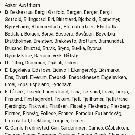
Asker, Austrheim
B
: Bekkestua, Berg i Østfold, Bergen, Berger, Berg i
Østfold, Billingstad, Biri, Biristrand, Bjorbekk, Bjørnemyr,
Bjørøyhamn, Blommenholm, Blomsterdalen, Blystadlia,
Bødalen, Borgen, Børsa, Bosberg, Bøvågen, Bøverbru,
Brattholmen, Breistein, Brekkestø, Brøttum, Brumunddal,
Brusand, Brustad, Bruvik, Bryne, Buvika, Bybrua,
Bjørndalstræ, Bærums verk, Båtstø
D
: Dilling, Drammen, Drøbak, Duken
E
: Eggkleiva, Eidsfoss, Eidsvoll, Eikangervåg, Eiksmarka,
Eina, Elvarli, Elverum, Enebakk, Enebakkneset, Engelsviken,
Erdal, Espa, Espeland, Eydehavn
F
: Fåberg, Færvik, Fagerstrand, Fana, Fetsund, Fevik, Figgjo,
Finsland, Finstadjordet, Fiskum, Fjell, Fjellhamar, Fjellstrand,
Fjerdingby, Flaktveit, Flatåsen, Flateby, Flekkerøy, Flesberg,
Flornes, Florvåg, Follese, Fonnes, Fornebu, Fotlandsvåg,
Fredrikstad, Frekhaug, Frogner, Furnes
G
: Gamle Fredrikstad, Gan, Gardermoen, Garnes, Gåsbakken,