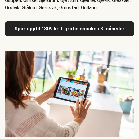
Gaupen, Gimse, Gjerdrum, Gjettum, Gjølme, Gjøvik, Glesvær,
Godvik, Grålum, Gressvik, Grimstad, Gullaug
Spar opptil 1309 kr + gratis snacks i 3 måneder