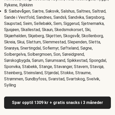
Rykene, Rykkinn
S
: Sæbøvågen, Sætre, Saksvik, Salshus, Saltnes, Saltrød,
Sande i Vestfold, Sandnes, Sandsli, Sandvika, Sarpsborg,
Saupstad, Seim, Sellebakk, Sem, Siggerud, Sjetnemarka,
Sjusjøen, Skallestad, Skaun, Skedsmokorset, Ski,
Skjærhalden, Skjeberg, Skjetten, Skogsvår, Skollenborg,
Skreia, Skui, Slattum, Slemmestad, Slependen, Sletta,
Snarøya, Snertingdal, Sofiemyr, Søfteland, Søgne,
Solbergelva, Solbergmoen, Son, Søreidgrend,
Sørskogbygda, Sørum, Sørumsand, Spikkestad, Spongdal,
Sponvika, Stabekk, Stange, Stavanger, Stavern, Stavsjø,
Steinberg, Steinsland, Stjørdal, Stokke, Straume,
Strømmen, Sundbyfoss, Svarstad, Svartskog, Svelvik,
Sylling
Spar opptil 1309 kr + gratis snacks i 3 måneder