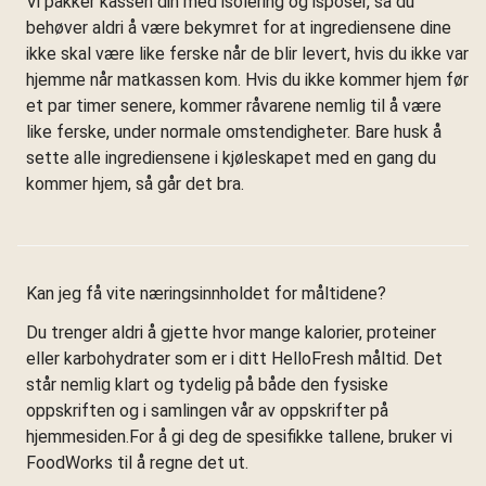
Vi pakker kassen din med isolering og isposer, så du
behøver aldri å være bekymret for at ingrediensene dine
ikke skal være like ferske når de blir levert, hvis du ikke var
hjemme når matkassen kom. Hvis du ikke kommer hjem før
et par timer senere, kommer råvarene nemlig til å være
like ferske, under normale omstendigheter. Bare husk å
sette alle ingrediensene i kjøleskapet med en gang du
kommer hjem, så går det bra.
Kan jeg få vite næringsinnholdet for måltidene?
Du trenger aldri å gjette hvor mange kalorier, proteiner
eller karbohydrater som er i ditt HelloFresh måltid. Det
står nemlig klart og tydelig på både den fysiske
oppskriften og i samlingen vår av oppskrifter på
hjemmesiden.For å gi deg de spesifikke tallene, bruker vi
FoodWorks til å regne det ut.