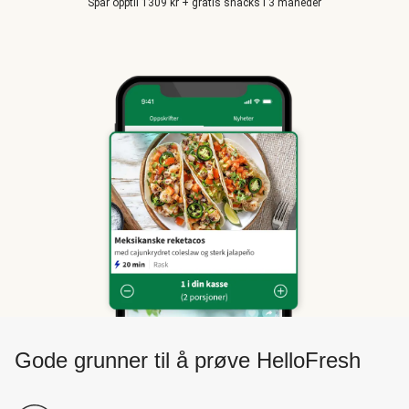
Spar opptil 1309 kr + gratis snacks i 3 måneder
Gode grunner til å prøve HelloFresh