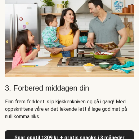
3. Forbered middagen din
Finn frem forkleet, slip kjøkkenkniven og gå i gang! Med
oppskriftene våre er det lekende lett å lage god mat på
null komma niks.
Spar opptil 1309 kr + gratis snacks i 3 måneder