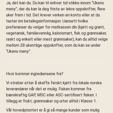
Ja, det kan du. Du kan til enhver tid stikke innom “Ukens
meny”, der du kan la deg friste av lekre oppskrifter, flere
uker frem i tid. Det krever verken en konto eller at du
taster inn betalingsinformasjon. Uansett hvilke
preferanser du velger for matkassen din (kjøtt og grønt,
vegetarisk, familievennlig, kalorismart, fisk og grønnsaker,
raskt og enkelt eller mest grønnsaker), kan du alltid velge
mellom 28 ukentlige oppskrifter, som du kan se under
“Ukens meny”.
Hvor kommer ingrediensene fra?
Vi streber etter å skaffe ferskt kjøtt fra lokale norske
leverandører når det er mulig. Fisken kommer fra
bærekraftig GAP, MSC eller ASC-sertifisert fiskeri. I
tillegg er frukt, grønnsaker og urter alltid i Klasse 1.
Vår hovedprioritet er å gi så mange kunder som mulig