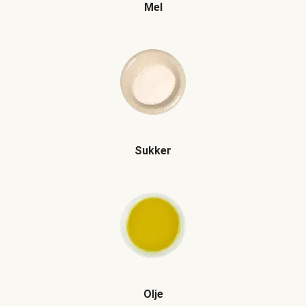
Mel
Sukker
Olje