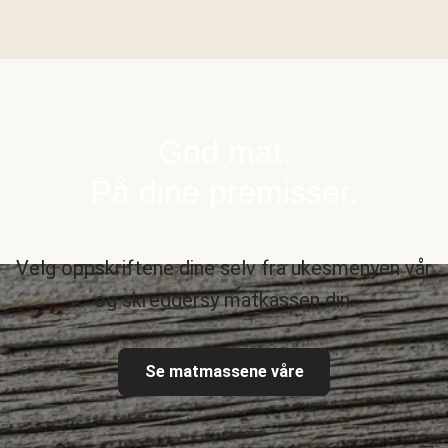
God mat.
På dine premisser.
Velg oppskriftene dine selv fra ukesmenyen vår
og skreddersy matkassen din.
Se matmassene våre