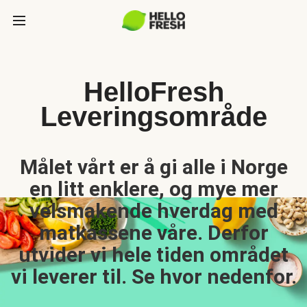
HelloFresh
Leveringsområde
Målet vårt er å gi alle i Norge
en litt enklere, og mye mer
velsmakende hverdag med
matkassene våre. Derfor
utvider vi hele tiden området
vi leverer til. Se hvor nedenfor.