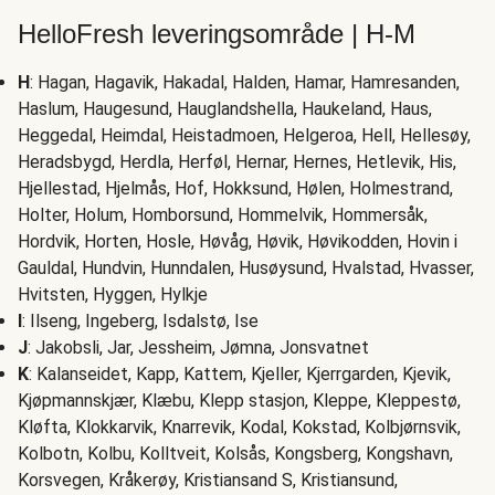
HelloFresh leveringsområde | H-M
H
: Hagan, Hagavik, Hakadal, Halden, Hamar, Hamresanden,
Haslum, Haugesund, Hauglandshella, Haukeland, Haus,
Heggedal, Heimdal, Heistadmoen, Helgeroa, Hell, Hellesøy,
Heradsbygd, Herdla, Herføl, Hernar, Hernes, Hetlevik, His,
Hjellestad, Hjelmås, Hof, Hokksund, Hølen, Holmestrand,
Holter, Holum, Homborsund, Hommelvik, Hommersåk,
Hordvik, Horten, Hosle, Høvåg, Høvik, Høvikodden, Hovin i
Gauldal, Hundvin, Hunndalen, Husøysund, Hvalstad, Hvasser,
Hvitsten, Hyggen, Hylkje
I
: Ilseng, Ingeberg, Isdalstø, Ise
J
: Jakobsli, Jar, Jessheim, Jømna, Jonsvatnet
K
: Kalanseidet, Kapp, Kattem, Kjeller, Kjerrgarden, Kjevik,
Kjøpmannskjær, Klæbu, Klepp stasjon, Kleppe, Kleppestø,
Kløfta, Klokkarvik, Knarrevik, Kodal, Kokstad, Kolbjørnsvik,
Kolbotn, Kolbu, Kolltveit, Kolsås, Kongsberg, Kongshavn,
Korsvegen, Kråkerøy, Kristiansand S, Kristiansund,