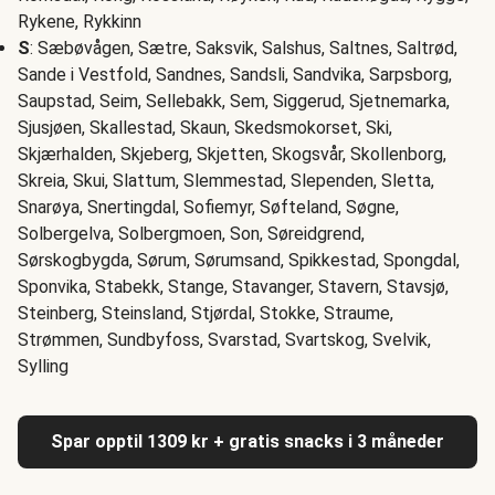
Rykene, Rykkinn
S
: Sæbøvågen, Sætre, Saksvik, Salshus, Saltnes, Saltrød,
Sande i Vestfold, Sandnes, Sandsli, Sandvika, Sarpsborg,
Saupstad, Seim, Sellebakk, Sem, Siggerud, Sjetnemarka,
Sjusjøen, Skallestad, Skaun, Skedsmokorset, Ski,
Skjærhalden, Skjeberg, Skjetten, Skogsvår, Skollenborg,
Skreia, Skui, Slattum, Slemmestad, Slependen, Sletta,
Snarøya, Snertingdal, Sofiemyr, Søfteland, Søgne,
Solbergelva, Solbergmoen, Son, Søreidgrend,
Sørskogbygda, Sørum, Sørumsand, Spikkestad, Spongdal,
Sponvika, Stabekk, Stange, Stavanger, Stavern, Stavsjø,
Steinberg, Steinsland, Stjørdal, Stokke, Straume,
Strømmen, Sundbyfoss, Svarstad, Svartskog, Svelvik,
Sylling
Spar opptil 1309 kr + gratis snacks i 3 måneder