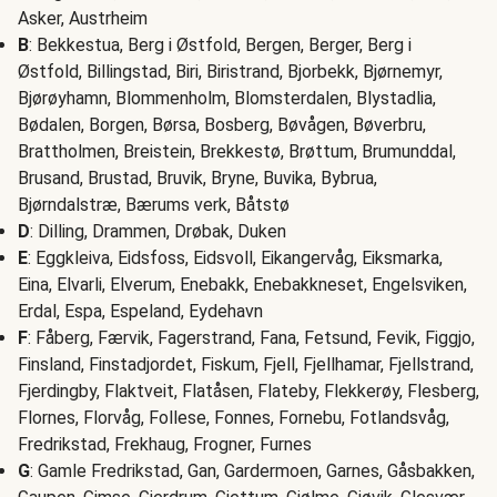
Asker, Austrheim
B
: Bekkestua, Berg i Østfold, Bergen, Berger, Berg i
Østfold, Billingstad, Biri, Biristrand, Bjorbekk, Bjørnemyr,
Bjørøyhamn, Blommenholm, Blomsterdalen, Blystadlia,
Bødalen, Borgen, Børsa, Bosberg, Bøvågen, Bøverbru,
Brattholmen, Breistein, Brekkestø, Brøttum, Brumunddal,
Brusand, Brustad, Bruvik, Bryne, Buvika, Bybrua,
Bjørndalstræ, Bærums verk, Båtstø
D
: Dilling, Drammen, Drøbak, Duken
E
: Eggkleiva, Eidsfoss, Eidsvoll, Eikangervåg, Eiksmarka,
Eina, Elvarli, Elverum, Enebakk, Enebakkneset, Engelsviken,
Erdal, Espa, Espeland, Eydehavn
F
: Fåberg, Færvik, Fagerstrand, Fana, Fetsund, Fevik, Figgjo,
Finsland, Finstadjordet, Fiskum, Fjell, Fjellhamar, Fjellstrand,
Fjerdingby, Flaktveit, Flatåsen, Flateby, Flekkerøy, Flesberg,
Flornes, Florvåg, Follese, Fonnes, Fornebu, Fotlandsvåg,
Fredrikstad, Frekhaug, Frogner, Furnes
G
: Gamle Fredrikstad, Gan, Gardermoen, Garnes, Gåsbakken,