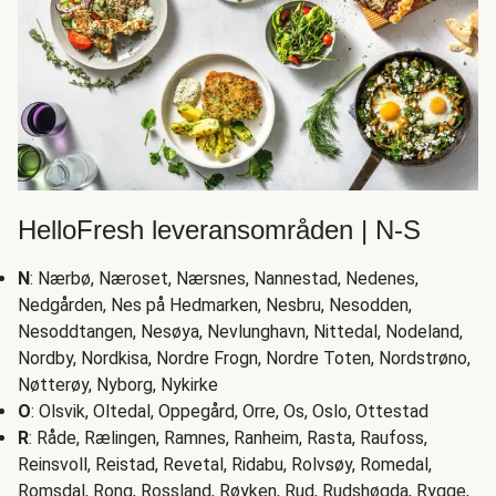
HelloFresh leveransområden | N-S
N
: Nærbø, Næroset, Nærsnes, Nannestad, Nedenes,
Nedgården, Nes på Hedmarken, Nesbru, Nesodden,
Nesoddtangen, Nesøya, Nevlunghavn, Nittedal, Nodeland,
Nordby, Nordkisa, Nordre Frogn, Nordre Toten, Nordstrøno,
Nøtterøy, Nyborg, Nykirke
O
: Olsvik, Oltedal, Oppegård, Orre, Os, Oslo, Ottestad
R
: Råde, Rælingen, Ramnes, Ranheim, Rasta, Raufoss,
Reinsvoll, Reistad, Revetal, Ridabu, Rolvsøy, Romedal,
Romsdal, Rong, Rossland, Røyken, Rud, Rudshøgda, Rygge,