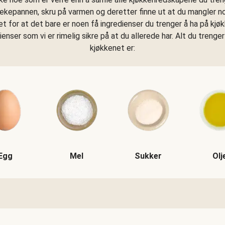
tekepannen, skru på varmen og deretter finne ut at du mangler n
get for at det bare er noen få ingredienser du trenger å ha på kjø
dienser som vi er rimelig sikre på at du allerede har. Alt du trenger
kjøkkenet er:
Egg
Mel
Sukker
Olj