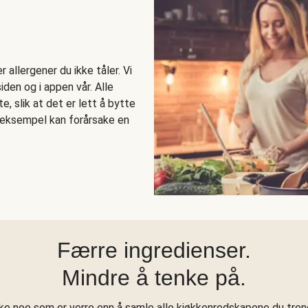
allergener du ikke tåler. Vi
den og i appen vår. Alle
e, slik at det er lett å bytte
r eksempel kan forårsake en
Færre ingredienser.
Mindre å tenke på.
kke noe som er verre enn å samle alle kjøkkenredskapene du treng