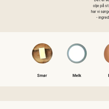
olje på s
har vi sør
- ingre
Smør
Melk