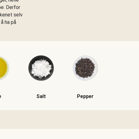
oe. Derfor
kkenet selv
 å ha på
e
Salt
Pepper