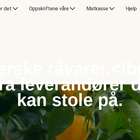
er det
Oppskriftene våre
Matkasse
Hjelp
erske råvarer.</b
ra leverandører 
kan stole på.