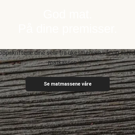
God mat.
På dine premisser.
oppskriftene dine selv fra ukesmenyen vår og skre
matkassen din.
Se matmassene våre