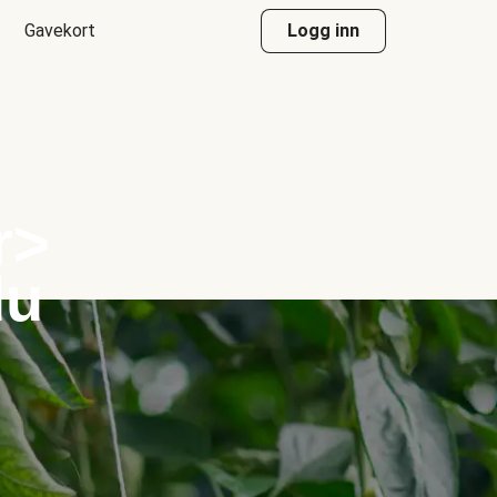
Gavekort
Logg inn
r>
du