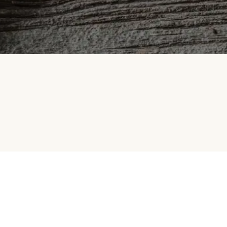
HelloFresh
Selskapet vårt