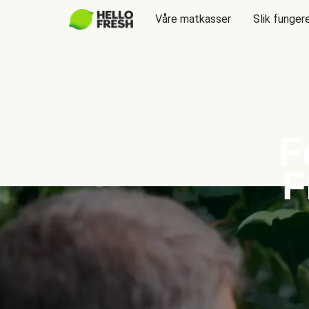
Våre matkasser
Slik funger
F
F