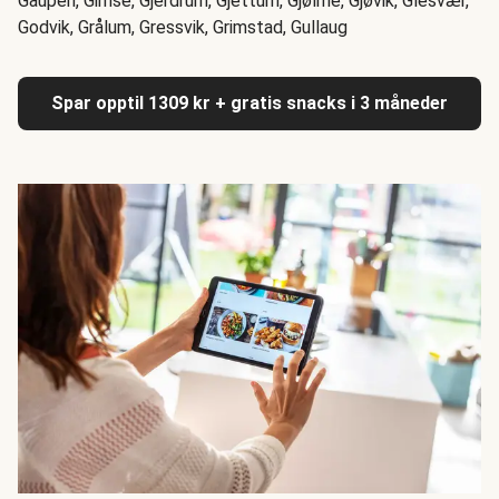
Gaupen, Gimse, Gjerdrum, Gjettum, Gjølme, Gjøvik, Glesvær,
Godvik, Grålum, Gressvik, Grimstad, Gullaug
Spar opptil 1309 kr + gratis snacks i 3 måneder