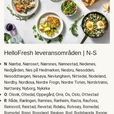
HelloFresh leveransområden | N-S
N
: Nærbø, Næroset, Nærsnes, Nannestad, Nedenes,
Nedgården, Nes på Hedmarken, Nesbru, Nesodden,
Nesoddtangen, Nesøya, Nevlunghavn, Nittedal, Nodeland,
Nordby, Nordkisa, Nordre Frogn, Nordre Toten, Nordstrøno,
Nøtterøy, Nyborg, Nykirke
O
: Olsvik, Oltedal, Oppegård, Orre, Os, Oslo, Ottestad
R
: Råde, Rælingen, Ramnes, Ranheim, Rasta, Raufoss,
Reinsvoll, Reistad, Revetal, Ridabu, Rolvsøy, Romedal,
Romsdal, Rong, Rossland, Røyken, Rud, Rudshøgda, Rygge,