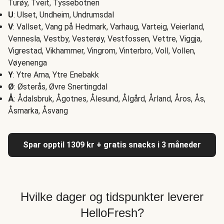
Turøy, Tveit, Tyssebotnen
U
: Ulset, Undheim, Undrumsdal
V
: Vallset, Vang på Hedmark, Varhaug, Varteig, Veierland,
Vennesla, Vestby, Vesterøy, Vestfossen, Vettre, Viggja,
Vigrestad, Vikhammer, Vingrom, Vinterbro, Voll, Vollen,
Vøyenenga
Y
: Ytre Arna, Ytre Enebakk
Ø
: Østerås, Øvre Snertingdal
Å
: Ådalsbruk, Ågotnes, Ålesund, Ålgård, Årland, Åros, Ås,
Åsmarka, Åsvang
Spar opptil 1309 kr + gratis snacks i 3 måneder
Hvilke dager og tidspunkter leverer
HelloFresh?