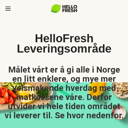
HelloFresh
Leveringsområde
Målet vårt er å gi alle i Norge
en litt enklere, og mye mer
velsmakende hverdag med
matkassene våre. Derfor
utvider vi hele tiden området
vi leverer til. Se hvor nedenfor.