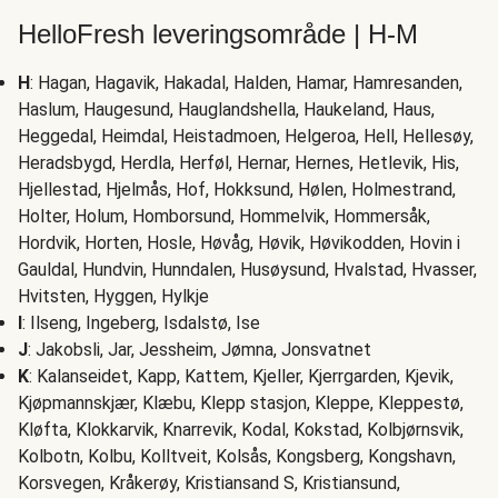
HelloFresh leveringsområde | H-M
H
: Hagan, Hagavik, Hakadal, Halden, Hamar, Hamresanden,
Haslum, Haugesund, Hauglandshella, Haukeland, Haus,
Heggedal, Heimdal, Heistadmoen, Helgeroa, Hell, Hellesøy,
Heradsbygd, Herdla, Herføl, Hernar, Hernes, Hetlevik, His,
Hjellestad, Hjelmås, Hof, Hokksund, Hølen, Holmestrand,
Holter, Holum, Homborsund, Hommelvik, Hommersåk,
Hordvik, Horten, Hosle, Høvåg, Høvik, Høvikodden, Hovin i
Gauldal, Hundvin, Hunndalen, Husøysund, Hvalstad, Hvasser,
Hvitsten, Hyggen, Hylkje
I
: Ilseng, Ingeberg, Isdalstø, Ise
J
: Jakobsli, Jar, Jessheim, Jømna, Jonsvatnet
K
: Kalanseidet, Kapp, Kattem, Kjeller, Kjerrgarden, Kjevik,
Kjøpmannskjær, Klæbu, Klepp stasjon, Kleppe, Kleppestø,
Kløfta, Klokkarvik, Knarrevik, Kodal, Kokstad, Kolbjørnsvik,
Kolbotn, Kolbu, Kolltveit, Kolsås, Kongsberg, Kongshavn,
Korsvegen, Kråkerøy, Kristiansand S, Kristiansund,