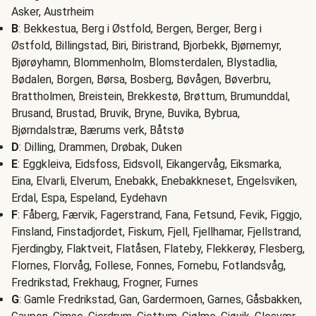
Asker, Austrheim
B
: Bekkestua, Berg i Østfold, Bergen, Berger, Berg i
Østfold, Billingstad, Biri, Biristrand, Bjorbekk, Bjørnemyr,
Bjørøyhamn, Blommenholm, Blomsterdalen, Blystadlia,
Bødalen, Borgen, Børsa, Bosberg, Bøvågen, Bøverbru,
Brattholmen, Breistein, Brekkestø, Brøttum, Brumunddal,
Brusand, Brustad, Bruvik, Bryne, Buvika, Bybrua,
Bjørndalstræ, Bærums verk, Båtstø
D
: Dilling, Drammen, Drøbak, Duken
E
: Eggkleiva, Eidsfoss, Eidsvoll, Eikangervåg, Eiksmarka,
Eina, Elvarli, Elverum, Enebakk, Enebakkneset, Engelsviken,
Erdal, Espa, Espeland, Eydehavn
F
: Fåberg, Færvik, Fagerstrand, Fana, Fetsund, Fevik, Figgjo,
Finsland, Finstadjordet, Fiskum, Fjell, Fjellhamar, Fjellstrand,
Fjerdingby, Flaktveit, Flatåsen, Flateby, Flekkerøy, Flesberg,
Flornes, Florvåg, Follese, Fonnes, Fornebu, Fotlandsvåg,
Fredrikstad, Frekhaug, Frogner, Furnes
G
: Gamle Fredrikstad, Gan, Gardermoen, Garnes, Gåsbakken,