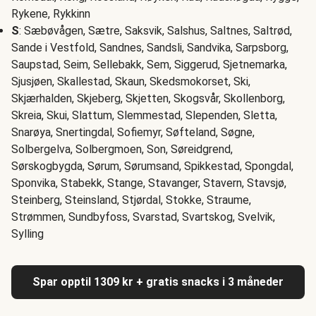
Rykene, Rykkinn
S
: Sæbøvågen, Sætre, Saksvik, Salshus, Saltnes, Saltrød,
Sande i Vestfold, Sandnes, Sandsli, Sandvika, Sarpsborg,
Saupstad, Seim, Sellebakk, Sem, Siggerud, Sjetnemarka,
Sjusjøen, Skallestad, Skaun, Skedsmokorset, Ski,
Skjærhalden, Skjeberg, Skjetten, Skogsvår, Skollenborg,
Skreia, Skui, Slattum, Slemmestad, Slependen, Sletta,
Snarøya, Snertingdal, Sofiemyr, Søfteland, Søgne,
Solbergelva, Solbergmoen, Son, Søreidgrend,
Sørskogbygda, Sørum, Sørumsand, Spikkestad, Spongdal,
Sponvika, Stabekk, Stange, Stavanger, Stavern, Stavsjø,
Steinberg, Steinsland, Stjørdal, Stokke, Straume,
Strømmen, Sundbyfoss, Svarstad, Svartskog, Svelvik,
Sylling
Spar opptil 1309 kr + gratis snacks i 3 måneder