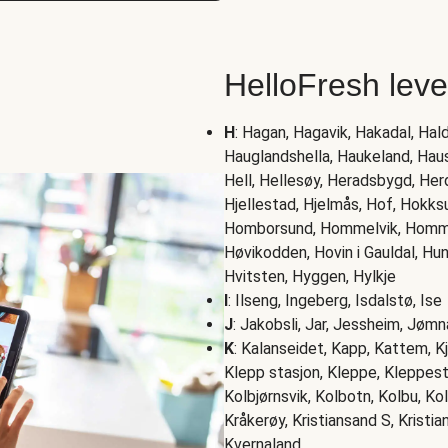
HelloFresh lev
H
: Hagan, Hagavik, Hakadal, Ha
Hauglandshella, Haukeland, Hau
Hell, Hellesøy, Heradsbygd, Herdl
Hjellestad, Hjelmås, Hof, Hokks
Homborsund, Hommelvik, Hommers
Høvikodden, Hovin i Gauldal, Hu
Hvitsten, Hyggen, Hylkje
I
: Ilseng, Ingeberg, Isdalstø, Ise
J
: Jakobsli, Jar, Jessheim, Jøm
K
: Kalanseidet, Kapp, Kattem, Kj
Klepp stasjon, Kleppe, Kleppestø
Kolbjørnsvik, Kolbotn, Kolbu, Ko
Kråkerøy, Kristiansand S, Kristia
Kvernaland