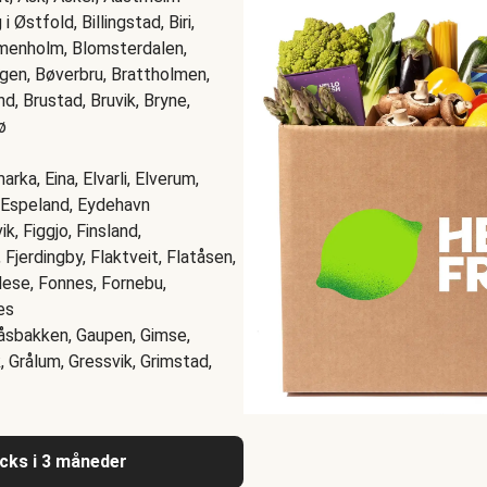
 Østfold, Billingstad, Biri,
mmenholm, Blomsterdalen,
ågen, Bøverbru, Brattholmen,
d, Brustad, Bruvik, Bryne,
ø
arka, Eina, Elvarli, Elverum,
, Espeland, Eydehavn
k, Figgjo, Finsland,
, Fjerdingby, Flaktveit, Flatåsen,
llese, Fonnes, Fornebu,
es
Gåsbakken, Gaupen, Gimse,
, Grålum, Gressvik, Grimstad,
acks i 3 måneder