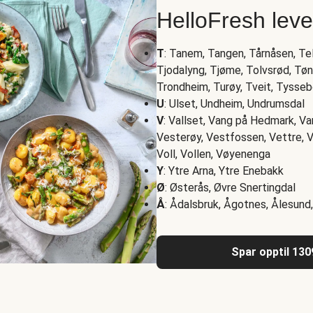
HelloFresh lev
T
: Tanem, Tangen, Tårnåsen, Tele
Tjodalyng, Tjøme, Tolvsrød, Tøns
Trondheim, Turøy, Tveit, Tysse
U
: Ulset, Undheim, Undrumsdal
V
: Vallset, Vang på Hedmark, Va
Vesterøy, Vestfossen, Vettre, V
Voll, Vollen, Vøyenenga
Y
: Ytre Arna, Ytre Enebakk
Ø
: Østerås, Øvre Snertingdal
Å
: Ådalsbruk, Ågotnes, Ålesund,
Spar opptil 130