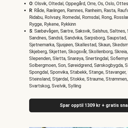
O
: Olsvik, Oltedal, Oppegård, Orre, Os, Oslo, Otte
R
: Råde, Rælingen, Ramnes, Ranheim, Rasta, Raufos
Ridabu, Rolvsøy, Romedal, Romsdal, Rong, Rossla
Rygge, Rykene, Rykkinn
S
: Sæbøvågen, Sætre, Saksvik, Salshus, Saltnes, 
Sandnes, Sandsli, Sandvika, Sarpsborg, Saupstad,
Sjetnemarka, Sjusjøen, Skallestad, Skaun, Skedsm
Skjeberg, Skjetten, Skogsvår, Skollenborg, Skreia
Slependen, Sletta, Snarøya, Snertingdal, Sofiemyr
Solbergmoen, Son, Søreidgrend, Sørskogbygda, S
Spongdal, Sponvika, Stabekk, Stange, Stavanger, 
Steinsland, Stjørdal, Stokke, Straume, Strømmen
Svartskog, Svelvik, Sylling
Spar opptil 1309 kr + gratis sn