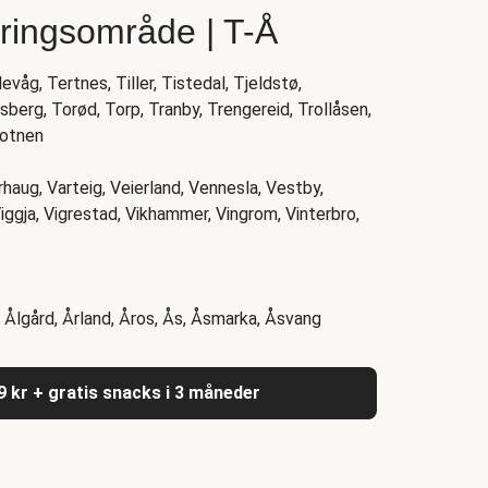
eringsområde | T-Å
våg, Tertnes, Tiller, Tistedal, Tjeldstø,
berg, Torød, Torp, Tranby, Trengereid, Trollåsen,
botnen
rhaug, Varteig, Veierland, Vennesla, Vestby,
iggja, Vigrestad, Vikhammer, Vingrom, Vinterbro,
 Ålgård, Årland, Åros, Ås, Åsmarka, Åsvang
9 kr + gratis snacks i 3 måneder