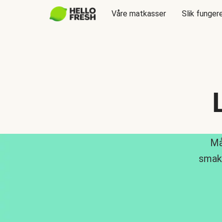
Våre matkasser
Slik funger
Må
smakf