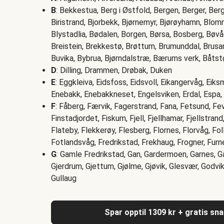
B
: Bekkestua, Berg i Østfold, Bergen, Berger, Berg i
Biristrand, Bjorbekk, Bjørnemyr, Bjørøyhamn, Blo
Blystadlia, Bødalen, Borgen, Børsa, Bosberg, Bøv
Breistein, Brekkestø, Brøttum, Brumunddal, Brusan
Buvika, Bybrua, Bjørndalstræ, Bærums verk, Båtst
D
: Dilling, Drammen, Drøbak, Duken
E
: Eggkleiva, Eidsfoss, Eidsvoll, Eikangervåg, Eiksm
Enebakk, Enebakkneset, Engelsviken, Erdal, Espa
F
: Fåberg, Færvik, Fagerstrand, Fana, Fetsund, Fevi
Finstadjordet, Fiskum, Fjell, Fjellhamar, Fjellstrand
Flateby, Flekkerøy, Flesberg, Flornes, Florvåg, Fo
Fotlandsvåg, Fredrikstad, Frekhaug, Frogner, Furn
G
: Gamle Fredrikstad, Gan, Gardermoen, Garnes, 
Gjerdrum, Gjettum, Gjølme, Gjøvik, Glesvær, Godvik
Gullaug
Spar opptil 1309 kr + gratis sn