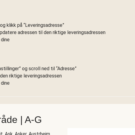
” og klikk på “Leveringsadresse”
ppdatere adressen til den riktige leveringsadressen
 dine
tillinger” og scroll ned til “Adresse”
l den riktige leveringsadressen
 dine
råde | A-G
it, Ask, Asker, Austrheim