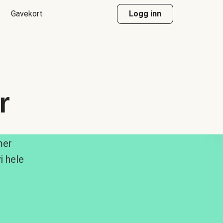
Gavekort
Logg inn
r
mer
i hele