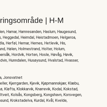
eringsområde | H-M
lden, Hamar, Hamresanden, Haslum, Haugesund,
s, Heggedal, Heimdal, Heistadmoen, Helgeroa,
a, Herføl, Hernar, Hernes, Hetlevik, His,
und, Hølen, Holmestrand, Holter, Holum,
åk, Hordvik, Horten, Hosle, Høvåg, Høvik,
ndvin, Hunndalen, Husøysund, Hvalstad, Hvasser,
na, Jonsvatnet
eller, Kjerrgarden, Kjevik, Kjøpmannskjær, Klæbu,
, Kløfta, Klokkarvik, Knarrevik, Kodal, Kokstad,
lltveit, Kolsås, Kongsberg, Kongshavn, Korsvegen,
nsund, Krokstadelva, Kurdal, Kvål, Kvelde,