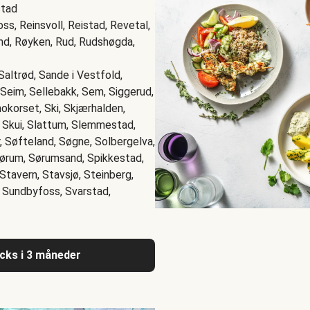
stad
s, Reinsvoll, Reistad, Revetal,
nd, Røyken, Rud, Rudshøgda,
Saltrød, Sande i Vestfold,
 Seim, Sellebakk, Sem, Siggerud,
okorset, Ski, Skjærhalden,
, Skui, Slattum, Slemmestad,
, Søfteland, Søgne, Solbergelva,
ørum, Sørumsand, Spikkestad,
Stavern, Stavsjø, Steinberg,
, Sundbyfoss, Svarstad,
acks i 3 måneder