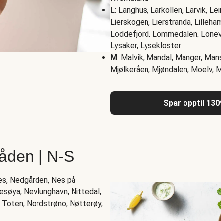
L
: Langhus, Larkollen, Larvik, Le
Lierskogen, Lierstranda, Lilleham
Loddefjord, Lommedalen, Lonev
Lysaker, Lysekloster
M
: Malvik, Mandal, Manger, Man
Mjølkeråen, Mjøndalen, Moelv, 
Spar opptil 130
åden | N-S
es, Nedgården, Nes på
søya, Nevlunghavn, Nittedal,
 Toten, Nordstrøno, Nøtterøy,