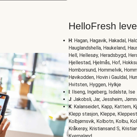
HelloFresh lev
H
: Hagan, Hagavik, Hakadal, Ha
Hauglandshella, Haukeland, Hau
Hell, Hellesøy, Heradsbygd, Herdl
Hjellestad, Hjelmås, Hof, Hokks
Homborsund, Hommelvik, Hommers
Høvikodden, Hovin i Gauldal, Hu
Hvitsten, Hyggen, Hylkje
I
: Ilseng, Ingeberg, Isdalstø, Ise
J
: Jakobsli, Jar, Jessheim, Jøm
K
: Kalanseidet, Kapp, Kattem, Kj
Klepp stasjon, Kleppe, Kleppestø
Kolbjørnsvik, Kolbotn, Kolbu, Ko
Kråkerøy, Kristiansand S, Kristia
Kvernaland