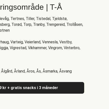
eringsområde | T-Å
våg, Tertnes, Tiller, Tistedal, Tjeldstø,
berg, Torød, Torp, Tranby, Trengereid, Trollåsen,
botnen
rhaug, Varteig, Veierland, Vennesla, Vestby,
iggja, Vigrestad, Vikhammer, Vingrom, Vinterbro,
 Ålgård, Årland, Åros, Ås, Åsmarka, Åsvang
9 kr + gratis snacks i 3 måneder