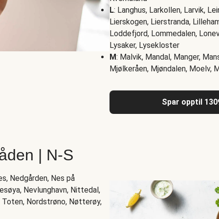
L
: Langhus, Larkollen, Larvik, Le
Lierskogen, Lierstranda, Lilleham
Loddefjord, Lommedalen, Lonev
Lysaker, Lysekloster
M
: Malvik, Mandal, Manger, Man
Mjølkeråen, Mjøndalen, Moelv, 
Spar opptil 130
åden | N-S
es, Nedgården, Nes på
søya, Nevlunghavn, Nittedal,
 Toten, Nordstrøno, Nøtterøy,