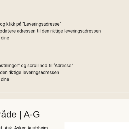
” og klikk på “Leveringsadresse”
ppdatere adressen til den riktige leveringsadressen
 dine
tillinger” og scroll ned til “Adresse”
l den riktige leveringsadressen
 dine
råde | A-G
it, Ask, Asker, Austrheim