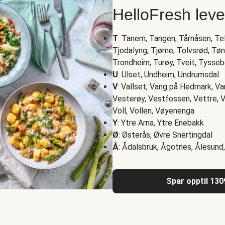
HelloFresh lev
T
: Tanem, Tangen, Tårnåsen, Tele
Tjodalyng, Tjøme, Tolvsrød, Tøns
Trondheim, Turøy, Tveit, Tysse
U
: Ulset, Undheim, Undrumsdal
V
: Vallset, Vang på Hedmark, Va
Vesterøy, Vestfossen, Vettre, V
Voll, Vollen, Vøyenenga
Y
: Ytre Arna, Ytre Enebakk
Ø
: Østerås, Øvre Snertingdal
Å
: Ådalsbruk, Ågotnes, Ålesund,
Spar opptil 130