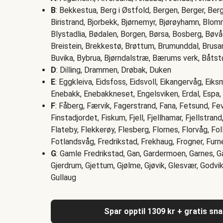
B
: Bekkestua, Berg i Østfold, Bergen, Berger, Berg i
Biristrand, Bjorbekk, Bjørnemyr, Bjørøyhamn, Blo
Blystadlia, Bødalen, Borgen, Børsa, Bosberg, Bøv
Breistein, Brekkestø, Brøttum, Brumunddal, Brusan
Buvika, Bybrua, Bjørndalstræ, Bærums verk, Båtst
D
: Dilling, Drammen, Drøbak, Duken
E
: Eggkleiva, Eidsfoss, Eidsvoll, Eikangervåg, Eiksm
Enebakk, Enebakkneset, Engelsviken, Erdal, Espa
F
: Fåberg, Færvik, Fagerstrand, Fana, Fetsund, Fevi
Finstadjordet, Fiskum, Fjell, Fjellhamar, Fjellstrand
Flateby, Flekkerøy, Flesberg, Flornes, Florvåg, Fo
Fotlandsvåg, Fredrikstad, Frekhaug, Frogner, Furn
G
: Gamle Fredrikstad, Gan, Gardermoen, Garnes, 
Gjerdrum, Gjettum, Gjølme, Gjøvik, Glesvær, Godvik
Gullaug
Spar opptil 1309 kr + gratis sn