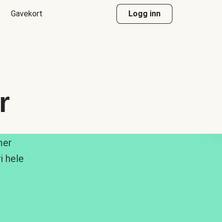
Gavekort
Logg inn
r
mer
i hele