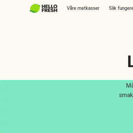
Våre matkasser
Slik funger
Må
smakf