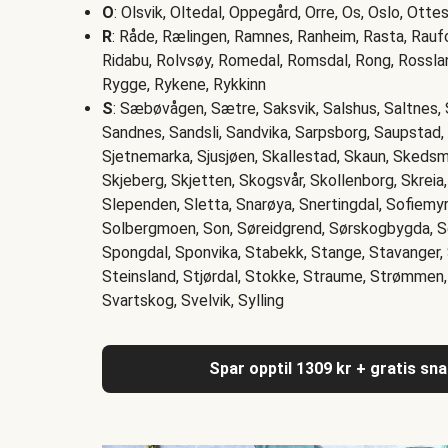
O
: Olsvik, Oltedal, Oppegård, Orre, Os, Oslo, Otte
R
: Råde, Rælingen, Ramnes, Ranheim, Rasta, Raufos
Ridabu, Rolvsøy, Romedal, Romsdal, Rong, Rossla
Rygge, Rykene, Rykkinn
S
: Sæbøvågen, Sætre, Saksvik, Salshus, Saltnes, 
Sandnes, Sandsli, Sandvika, Sarpsborg, Saupstad,
Sjetnemarka, Sjusjøen, Skallestad, Skaun, Skedsm
Skjeberg, Skjetten, Skogsvår, Skollenborg, Skreia
Slependen, Sletta, Snarøya, Snertingdal, Sofiemyr
Solbergmoen, Son, Søreidgrend, Sørskogbygda, S
Spongdal, Sponvika, Stabekk, Stange, Stavanger, 
Steinsland, Stjørdal, Stokke, Straume, Strømmen
Svartskog, Svelvik, Sylling
Spar opptil 1309 kr + gratis sn