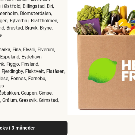
 Østfold, Billingstad, Biri,
mmenholm, Blomsterdalen,
ågen, Bøverbru, Brattholmen,
d, Brustad, Bruvik, Bryne,
ø
arka, Eina, Elvarli, Elverum,
, Espeland, Eydehavn
k, Figgjo, Finsland,
, Fjerdingby, Flaktveit, Flatåsen,
llese, Fonnes, Fornebu,
es
Gåsbakken, Gaupen, Gimse,
, Grålum, Gressvik, Grimstad,
acks i 3 måneder