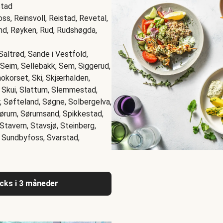
stad
s, Reinsvoll, Reistad, Revetal,
nd, Røyken, Rud, Rudshøgda,
Saltrød, Sande i Vestfold,
 Seim, Sellebakk, Sem, Siggerud,
okorset, Ski, Skjærhalden,
, Skui, Slattum, Slemmestad,
, Søfteland, Søgne, Solbergelva,
ørum, Sørumsand, Spikkestad,
Stavern, Stavsjø, Steinberg,
, Sundbyfoss, Svarstad,
acks i 3 måneder