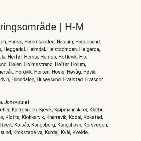
eringsområde | H-M
lden, Hamar, Hamresanden, Haslum, Haugesund,
s, Heggedal, Heimdal, Heistadmoen, Helgeroa,
a, Herføl, Hernar, Hernes, Hetlevik, His,
und, Hølen, Holmestrand, Holter, Holum,
åk, Hordvik, Horten, Hosle, Høvåg, Høvik,
ndvin, Hunndalen, Husøysund, Hvalstad, Hvasser,
na, Jonsvatnet
eller, Kjerrgarden, Kjevik, Kjøpmannskjær, Klæbu,
, Kløfta, Klokkarvik, Knarrevik, Kodal, Kokstad,
lltveit, Kolsås, Kongsberg, Kongshavn, Korsvegen,
nsund, Krokstadelva, Kurdal, Kvål, Kvelde,