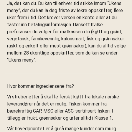
Ja, det kan du. Du kan til enhver tid stikke innom “Ukens
meny”, der du kan la deg friste av lekre oppskrifter, flere
uker frem i tid. Det krever verken en konto eller at du
taster inn betalingsinformasjon. Uansett hvilke
preferanser du velger for matkassen din (kjøtt og grønt,
vegetarisk, familievennlig, kalorismart, fisk og grønnsaker,
raskt og enkelt eller mest grønnsaker), kan du alltid velge
mellom 28 ukentlige oppskrifter, som du kan se under
“Ukens meny”.
Hvor kommer ingrediensene fra?
Vi streber etter å skaffe ferskt kjøtt fra lokale norske
leverandører når det er mulig. Fisken kommer fra
bærekraftig GAP, MSC eller ASC-sertifisert fiskeri. I
tillegg er frukt, grønnsaker og urter alltid i Klasse 1.
Vår hovedprioritet er å gi så mange kunder som mulig