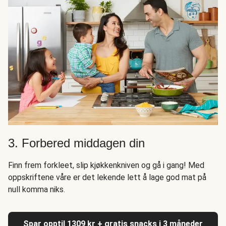
3. Forbered middagen din
Finn frem forkleet, slip kjøkkenkniven og gå i gang! Med
oppskriftene våre er det lekende lett å lage god mat på
null komma niks.
Spar opptil 1309 kr + gratis snacks i 3 måneder