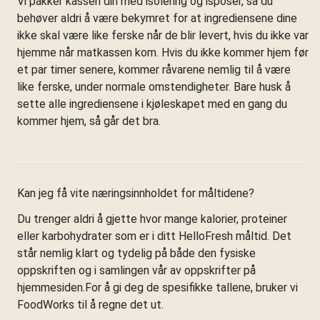
Vi pakker kassen din med isolering og isposer, så du
behøver aldri å være bekymret for at ingrediensene dine
ikke skal være like ferske når de blir levert, hvis du ikke var
hjemme når matkassen kom. Hvis du ikke kommer hjem før
et par timer senere, kommer råvarene nemlig til å være
like ferske, under normale omstendigheter. Bare husk å
sette alle ingrediensene i kjøleskapet med en gang du
kommer hjem, så går det bra.
Kan jeg få vite næringsinnholdet for måltidene?
Du trenger aldri å gjette hvor mange kalorier, proteiner
eller karbohydrater som er i ditt HelloFresh måltid. Det
står nemlig klart og tydelig på både den fysiske
oppskriften og i samlingen vår av oppskrifter på
hjemmesiden.For å gi deg de spesifikke tallene, bruker vi
FoodWorks til å regne det ut.