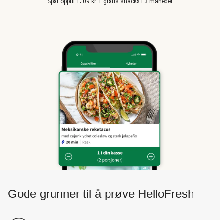
Spar opptil 1309 kr + gratis snacks i 3 måneder
Gode grunner til å prøve HelloFresh