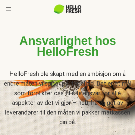
Ansvarlighet hos
HelloFresh
HelloFresh ble skapt med en ambisjon om å
endre måten vi spiser på, for alltid. Det er et mål
som forplikter oss til å ta ansvar for alle
aspekter av det vi gjør – helt fra valget av
leverandører til den måten vi pakker matkassen
din på.