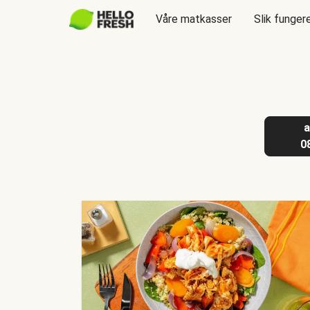
Våre matkasser
Slik funger
a
0