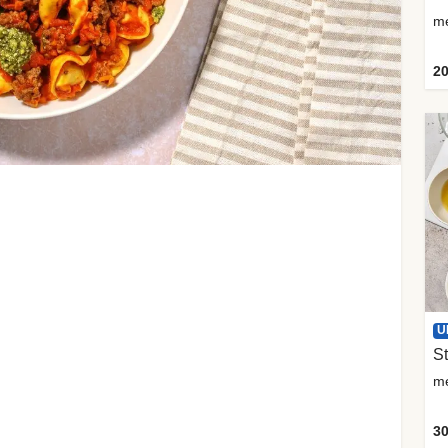
me
20
U
St
me
30