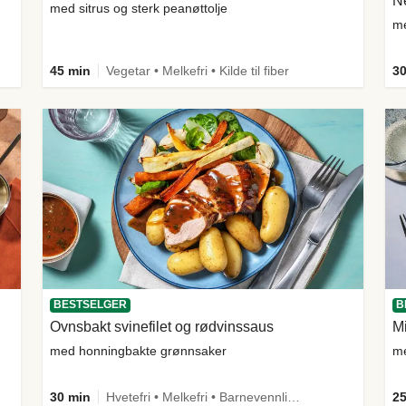
Ne
med sitrus og sterk peanøttolje
me
45 min
Vegetar • Melkefri • Kilde til fiber
30
BESTSELGER
B
Ovnsbakt svinefilet og rødvinssaus
Mi
med honningbakte grønnsaker
me
30 min
Hvetefri • Melkefri • Barnevennlig • Mer grønt • Proteinrik • Under 650 kcal • Kilde til fiber
25