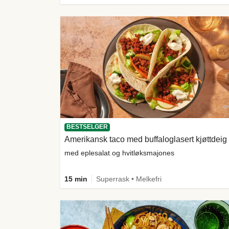
BESTSELGER
Amerikansk taco med buffaloglasert kjøttdeig
med eplesalat og hvitløksmajones
15 min
Superrask • Melkefri