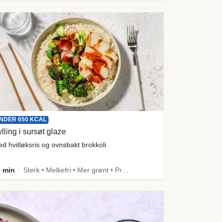
NDER 650 KCAL
lling i sursøt glaze
d hvitløksris og ovnsbakt brokkoli
 min
Sterk • Melkefri • Mer grønt • Proteinrik • Under 650 kcal