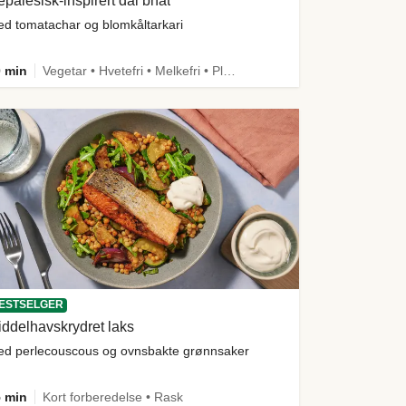
palesisk-inspirert dal bhat
d tomatachar og blomkåltarkari
 min
Vegetar • Hvetefri • Melkefri • Plantebasert • Mer grønt • Under 650 kcal • Kilde til fiber
ESTSELGER
ddelhavskrydret laks
d perlecouscous og ovnsbakte grønnsaker
 min
Kort forberedelse • Rask