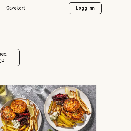
Gavekort
Logg inn
sep.
04