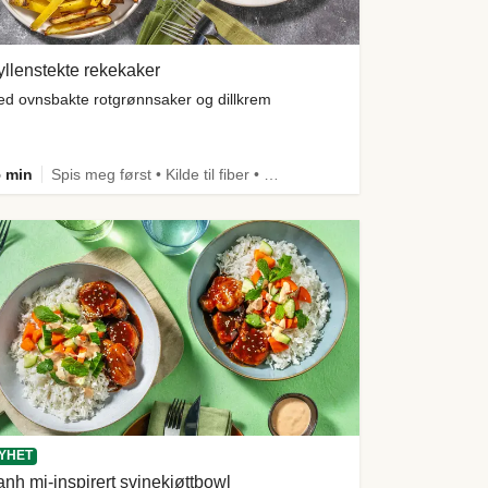
llenstekte rekekaker
d ovnsbakte rotgrønnsaker og dillkrem
 min
Spis meg først • Kilde til fiber • Comfort Food
YHET
nh mi-inspirert svinekjøttbowl