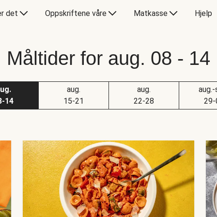
er det
Oppskriftene våre
Matkasse
Hjelp
Måltider for aug. 08 - 14
ug.
aug.
aug.
aug.-
8-14
15-21
22-28
29-