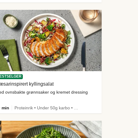
ESTSELGER
sarinspirert kyllingsalat
d ovnsbakte grønnsaker og kremet dressing
 min
Proteinrik • Under 50g karbo • Under 650 kcal • Kilde til fiber