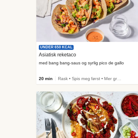
UNDER 650 KCAL
Asiatisk reketaco
med bang bang-saus og syrlig pico de gallo
20 min
Rask • Spis meg først • Mer grønt • Under 650 kcal • Kilde til fiber