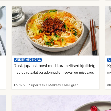
UNDER 650 KCAL
U
Rask japansk bowl med karamellisert kjøttdeig
Ky
med gulrotsalat og udonnudler i soya- og misosaus
me
15 min
Superrask • Melkefri • Mer grønt • Proteinrik • Under 650 kcal • Kilde til fiber
30