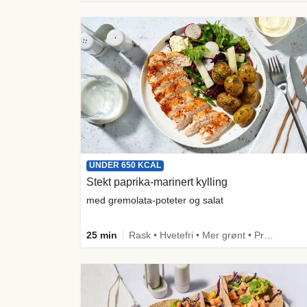
UNDER 650 KCAL
Stekt paprika-marinert kylling
med gremolata-poteter og salat
25 min
Rask • Hvetefri • Mer grønt • Proteinrik • Under 50g karbo • Under 650 kcal • Kilde til fiber