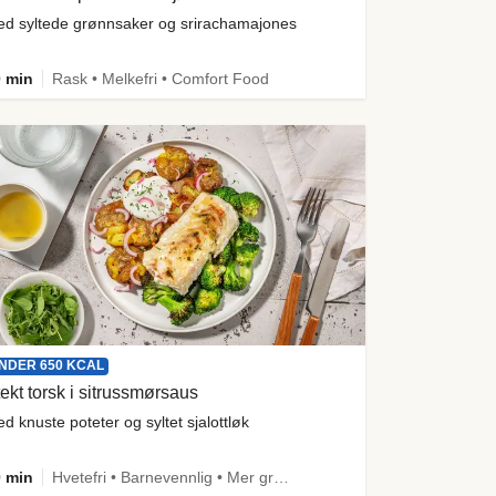
d syltede grønnsaker og srirachamajones
 min
Rask • Melkefri • Comfort Food
NDER 650 KCAL
ekt torsk i sitrussmørsaus
d knuste poteter og syltet sjalottløk
 min
Hvetefri • Barnevennlig • Mer grønt • Proteinrik • Under 50g karbo • Under 650 kcal • Kilde til fiber