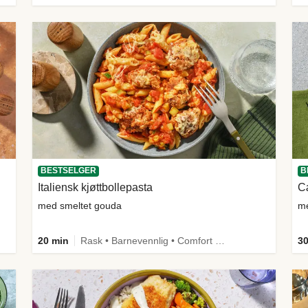
BESTSELGER
B
Italiensk kjøttbollepasta
Cæ
med smeltet gouda
me
20 min
Rask • Barnevennlig • Comfort Food
30