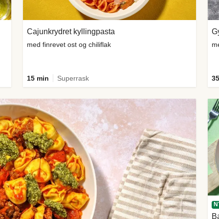
Cajunkrydret kyllingpasta
Gy
med finrevet ost og chiliflak
me
15 min
Superrask
35
N
Ba