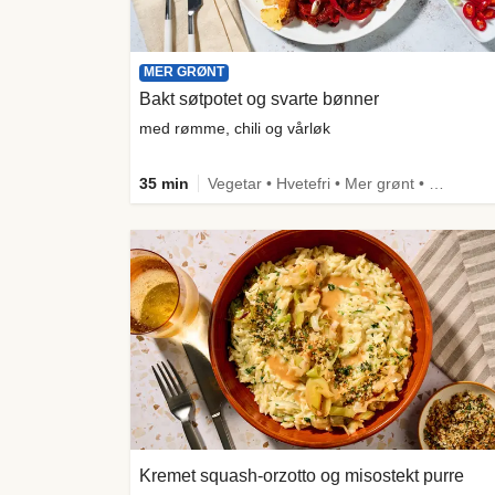
MER GRØNT
Bakt søtpotet og svarte bønner
med rømme, chili og vårløk
35 min
Vegetar • Hvetefri • Mer grønt • Under 650 kcal • Kilde til fiber
Kremet squash-orzotto og misostekt purre