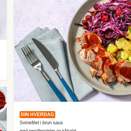
DIN HVERDAG
Svinefilet i brun saus
med persillepoteter og kålsalat