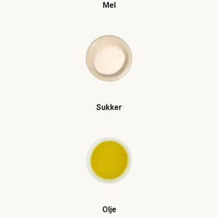
Mel
Sukker
Olje