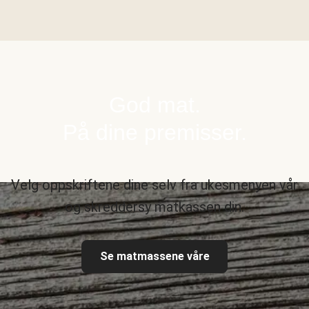
God mat.
På dine premisser.
Velg oppskriftene dine selv fra ukesmenyen vår
og skreddersy matkassen din.
Se matmassene våre