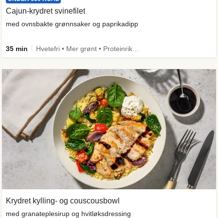
Cajun-krydret svinefilet
med ovnsbakte grønnsaker og paprikadipp
35 min
Hvetefri • Mer grønt • Proteinrik • Under 650 kcal • Kilde til fiber
Krydret kylling- og couscousbowl
med granateplesirup og hvitløksdressing