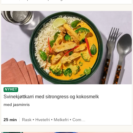
NYHET
Svinekjøttkarri med sitrongress og kokosmelk
med jasminris
25 min
Rask • Hvetefri • Melkefri • Comfort Food