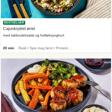
BESTSELGER
Cajunkrydret ørret
med tabboulehsalat og hvitløksyoghurt
20 min
Rask • Spis meg først • Proteinrik • Under 50g karbo • Under 650 kcal • Kilde til fiber