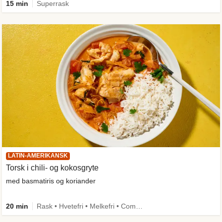
15 min
Superrask
LATIN-AMERIKANSK
Torsk i chili- og kokosgryte
med basmatiris og koriander
20 min
Rask • Hvetefri • Melkefri • Comfort Food