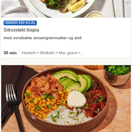
UNDER 650 KCAL
Sitrusstekt tilapia
med ovnsbakte sesamgrønnsaker og aioli
35 min
Hvetefri • Melkefri • Mer grønt • Under 650 kcal • Kilde til fiber • Spis meg først