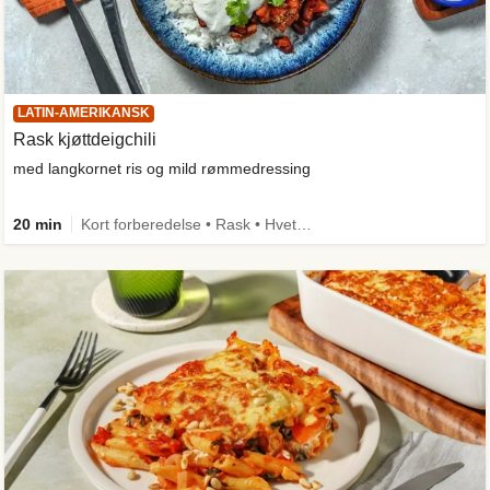
LATIN-AMERIKANSK
Rask kjøttdeigchili
med langkornet ris og mild rømmedressing
20 min
Kort forberedelse • Rask • Hvetefri • Kilde til fiber