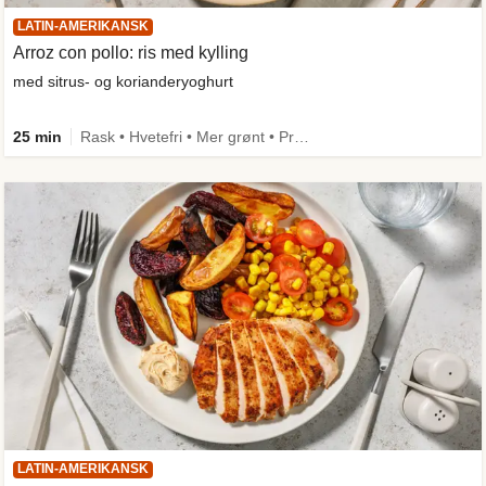
LATIN-AMERIKANSK
Arroz con pollo: ris med kylling
med sitrus- og korianderyoghurt
25 min
Rask • Hvetefri • Mer grønt • Proteinrik • One Pan
LATIN-AMERIKANSK