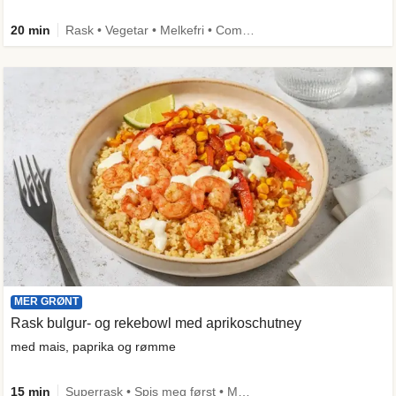
20 min
Rask • Vegetar • Melkefri • Comfort Food
MER GRØNT
Rask bulgur- og rekebowl med aprikoschutney
med mais, paprika og rømme
15 min
Superrask • Spis meg først • Mer grønt • Under 650 kcal • Kilde til fiber