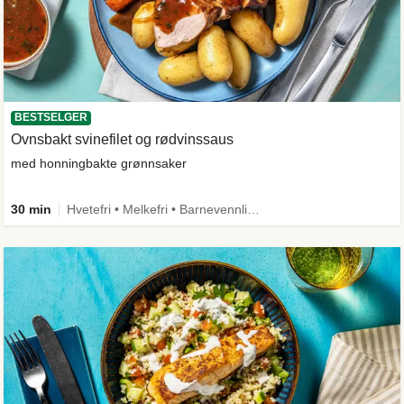
BESTSELGER
Ovnsbakt svinefilet og rødvinssaus
med honningbakte grønnsaker
30 min
Hvetefri • Melkefri • Barnevennlig • Mer grønt • Proteinrik • Under 650 kcal • Kilde til fiber