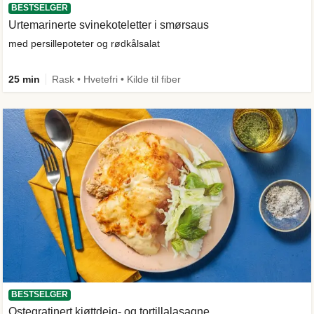
BESTSELGER
Urtemarinerte svinekoteletter i smørsaus
med persillepoteter og rødkålsalat
25 min
Rask • Hvetefri • Kilde til fiber
BESTSELGER
Ostegratinert kjøttdeig- og tortillalasagne