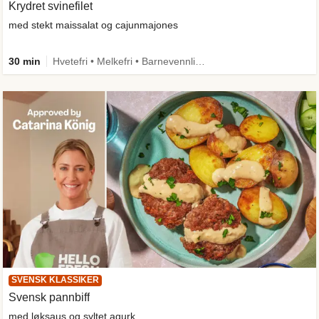
Krydret svinefilet
med stekt maissalat og cajunmajones
30 min
Hvetefri • Melkefri • Barnevennlig • Mer grønt • Proteinrik • Kilde til fiber
SVENSK KLASSIKER
Svensk pannbiff
med løksaus og syltet agurk