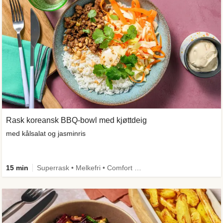
Rask koreansk BBQ-bowl med kjøttdeig
med kålsalat og jasminris
15 min
Superrask • Melkefri • Comfort Food