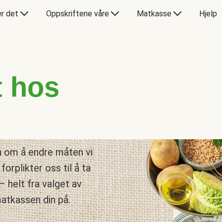
er det
Oppskriftene våre
Matkasse
Hjelp
t hos
n om å endre måten vi
forplikter oss til å ta
– helt fra valget av
matkassen din på.