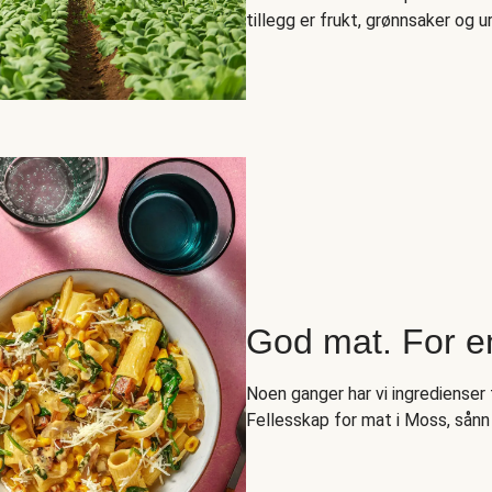
tillegg er frukt, grønnsaker og ur
God mat. For e
Noen ganger har vi ingredienser t
Fellesskap for mat i Moss, sånn 