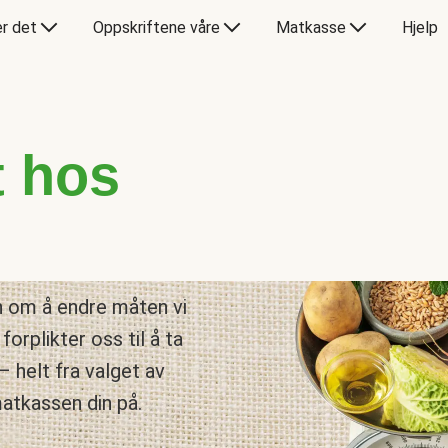
er det
Oppskriftene våre
Matkasse
Hjelp
t hos
n om å endre måten vi
forplikter oss til å ta
– helt fra valget av
matkassen din på.