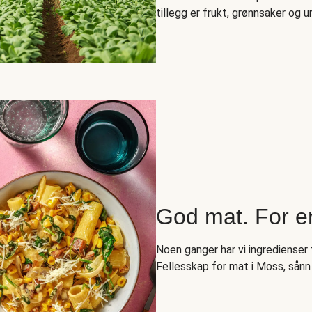
tillegg er frukt, grønnsaker og ur
God mat. For e
Noen ganger har vi ingredienser t
Fellesskap for mat i Moss, sånn 