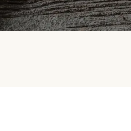
HelloFresh
Selskapet vårt