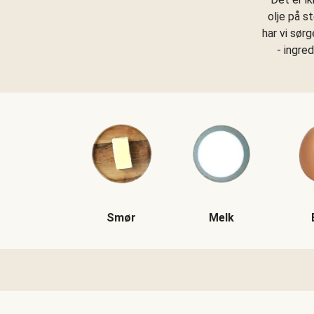
olje på s
har vi sør
- ingre
Smør
Melk