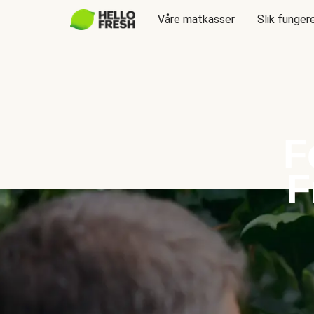
Våre matkasser
Slik funger
F
F