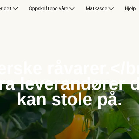
er det
Oppskriftene våre
Matkasse
Hjelp
erske råvarer.</b
ra leverandører 
kan stole på.