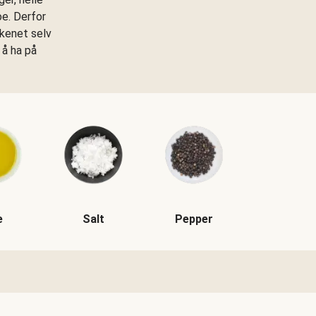
oe. Derfor
kkenet selv
 å ha på
e
Salt
Pepper