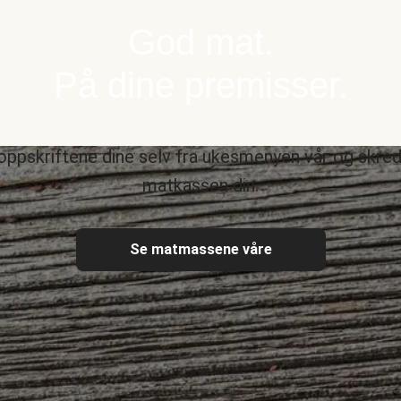
God mat.
På dine premisser.
oppskriftene dine selv fra ukesmenyen vår og skre
matkassen din.
Se matmassene våre