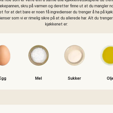
tekepannen, skru på varmen og deretter finne ut at du mangler n
get for at det bare er noen få ingredienser du trenger å ha på kjø
dienser som vi er rimelig sikre på at du allerede har. Alt du trenger
kjøkkenet er:
Egg
Mel
Sukker
Olj