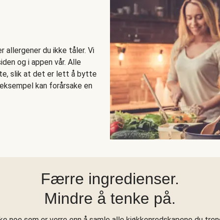
allergener du ikke tåler. Vi
den og i appen vår. Alle
e, slik at det er lett å bytte
r eksempel kan forårsake en
Færre ingredienser.
Mindre å tenke på.
kke noe som er verre enn å samle alle kjøkkenredskapene du treng