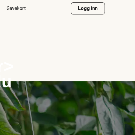
Gavekort
Logg inn
r>
du