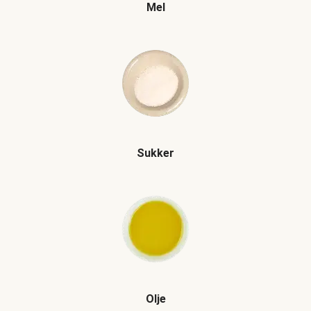
Mel
Sukker
Olje