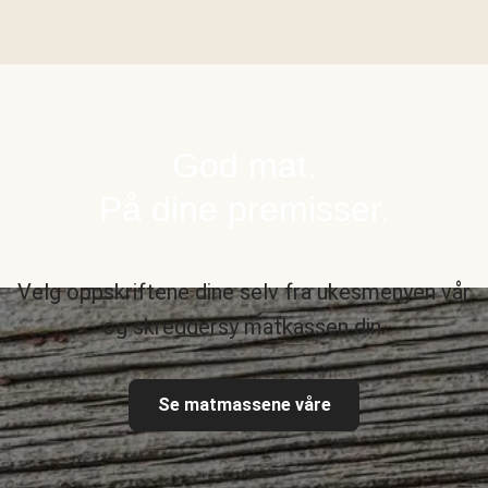
God mat.
På dine premisser.
Velg oppskriftene dine selv fra ukesmenyen vår
og skreddersy matkassen din.
Se matmassene våre