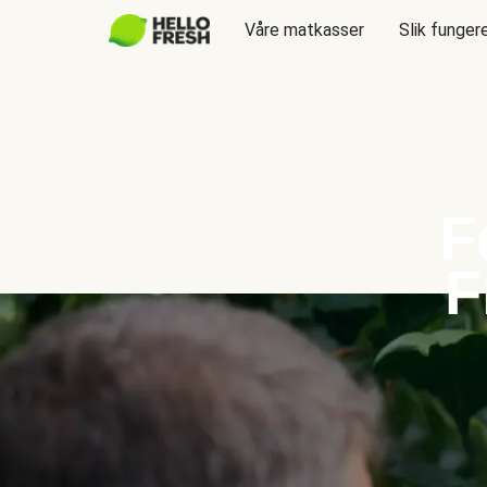
Våre matkasser
Slik funger
F
F