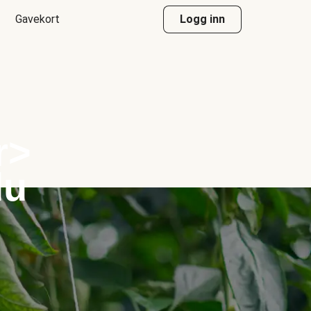
Gavekort
Logg inn
r>
du