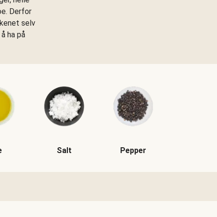
oe. Derfor
kkenet selv
 å ha på
e
Salt
Pepper