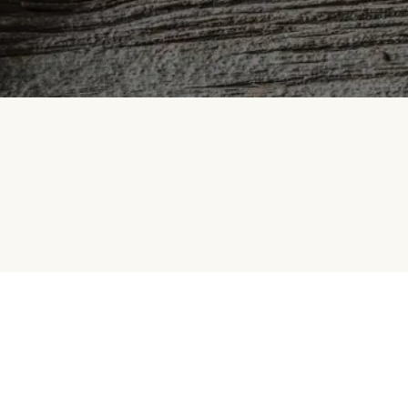
HelloFresh
Selskapet vårt