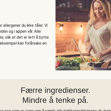
allergener du ikke tåler. Vi
den og i appen vår. Alle
e, slik at det er lett å bytte
r eksempel kan forårsake en
Færre ingredienser.
Mindre å tenke på.
kke noe som er verre enn å samle alle kjøkkenredskapene du treng