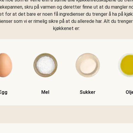
tekepannen, skru på varmen og deretter finne ut at du mangler n
get for at det bare er noen få ingredienser du trenger å ha på kjø
dienser som vi er rimelig sikre på at du allerede har. Alt du trenger
kjøkkenet er:
Egg
Mel
Sukker
Olj