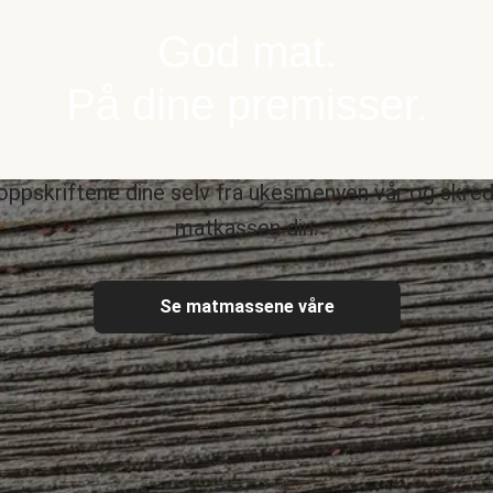
God mat.
På dine premisser.
oppskriftene dine selv fra ukesmenyen vår og skre
matkassen din.
Se matmassene våre