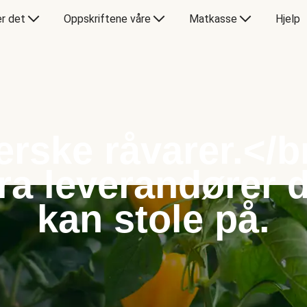
er det
Oppskriftene våre
Matkasse
Hjelp
erske råvarer.</b
ra leverandører 
kan stole på.