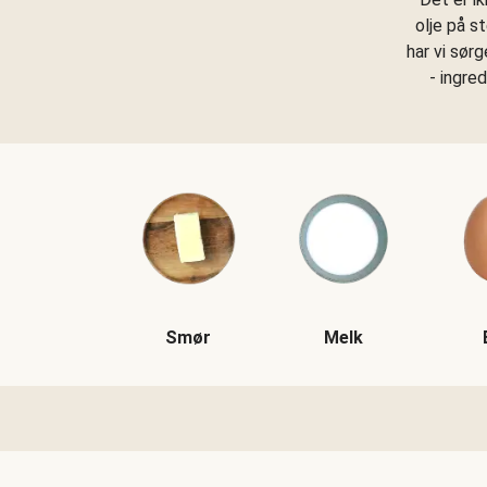
olje på s
har vi sør
- ingre
Smør
Melk