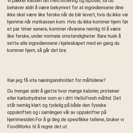
Vi pakker kassen din med isolering og isposer, så du
behøver aldri å være bekymret for at ingrediensene dine
ikke skal være like ferske når de blir levert, hvis du ikke var
hjemme når matkassen kom. Hvis du ikke kommer hjem før
et par timer senere, kommer råvarene nemlig til å være
like ferske, under normale omstendigheter. Bare husk å
sette alle ingrediensene i kjøleskapet med en gang du
kommer hjem, så går det bra.
Kan jeg få vite næringsinnholdet for måltidene?
Du trenger aldri å gjette hvor mange kalorier, proteiner
eller karbohydrater som er i ditt HelloFresh måltid. Det
står nemlig klart og tydelig på både den fysiske
oppskriften og i samlingen vår av oppskrifter på
hjemmesiden.For å gi deg de spesifikke tallene, bruker vi
FoodWorks til å regne det ut.