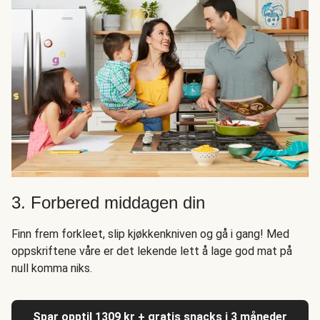
3. Forbered middagen din
Finn frem forkleet, slip kjøkkenkniven og gå i gang! Med
oppskriftene våre er det lekende lett å lage god mat på
null komma niks.
Spar opptil 1309 kr + gratis snacks i 3 måneder