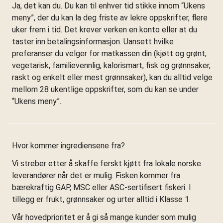
Ja, det kan du. Du kan til enhver tid stikke innom “Ukens
meny”, der du kan la deg friste av lekre oppskrifter, flere
uker frem i tid. Det krever verken en konto eller at du
taster inn betalingsinformasjon. Uansett hvilke
preferanser du velger for matkassen din (kjøtt og grønt,
vegetarisk, familievennlig, kalorismart, fisk og grønnsaker,
raskt og enkelt eller mest grønnsaker), kan du alltid velge
mellom 28 ukentlige oppskrifter, som du kan se under
“Ukens meny”.
Hvor kommer ingrediensene fra?
Vi streber etter å skaffe ferskt kjøtt fra lokale norske
leverandører når det er mulig. Fisken kommer fra
bærekraftig GAP, MSC eller ASC-sertifisert fiskeri. I
tillegg er frukt, grønnsaker og urter alltid i Klasse 1.
Vår hovedprioritet er å gi så mange kunder som mulig