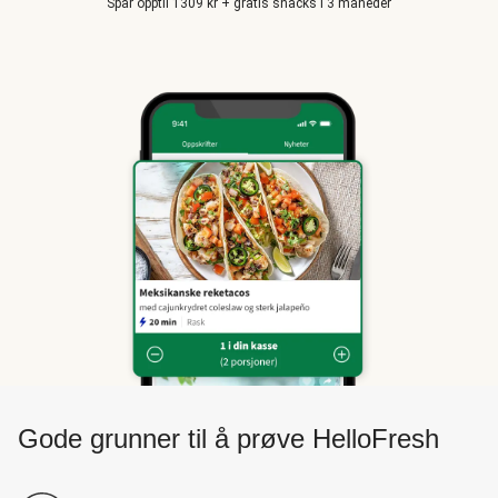
Spar opptil 1309 kr + gratis snacks i 3 måneder
Gode grunner til å prøve HelloFresh