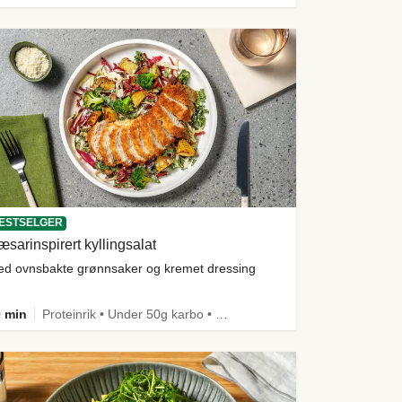
ESTSELGER
sarinspirert kyllingsalat
d ovnsbakte grønnsaker og kremet dressing
 min
Proteinrik • Under 50g karbo • Under 650 kcal • Kilde til fiber