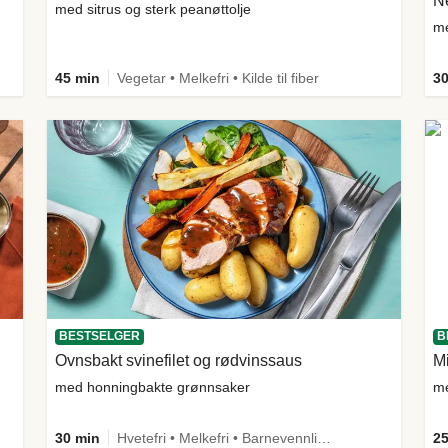
Ne
med sitrus og sterk peanøttolje
me
45 min
Vegetar • Melkefri • Kilde til fiber
30
BESTSELGER
B
Ovnsbakt svinefilet og rødvinssaus
Mi
med honningbakte grønnsaker
me
30 min
Hvetefri • Melkefri • Barnevennlig • Mer grønt • Proteinrik • Under 650 kcal • Kilde til fiber
25