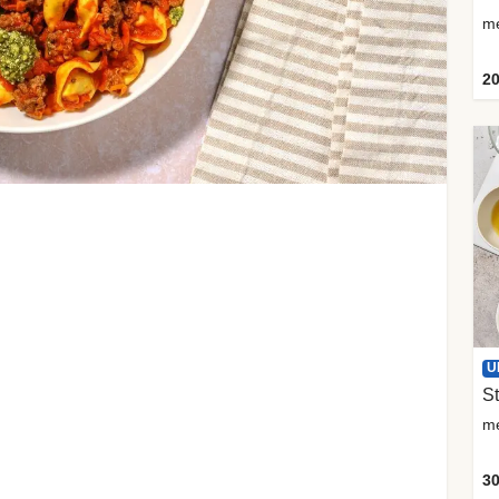
me
20
U
St
me
30