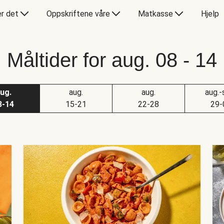
er det
Oppskriftene våre
Matkasse
Hjelp
Måltider for aug. 08 - 14
ug.
aug.
aug.
aug.-
8-14
15-21
22-28
29-