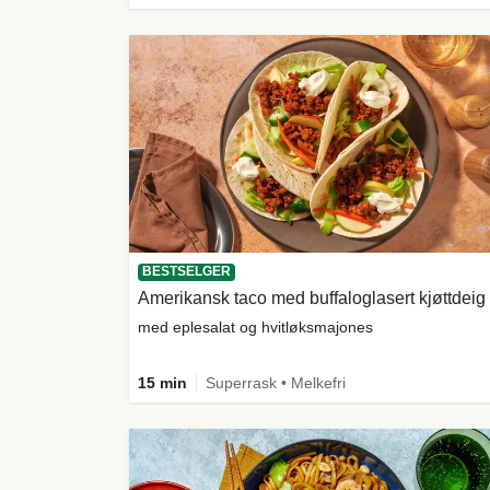
BESTSELGER
Amerikansk taco med buffaloglasert kjøttdeig
med eplesalat og hvitløksmajones
15 min
Superrask • Melkefri