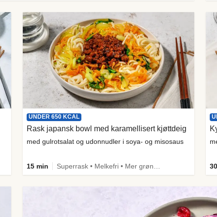
UNDER 650 KCAL
U
Rask japansk bowl med karamellisert kjøttdeig
Ky
med gulrotsalat og udonnudler i soya- og misosaus
me
15 min
Superrask • Melkefri • Mer grønt • Proteinrik • Under 650 kcal • Kilde til fiber
30