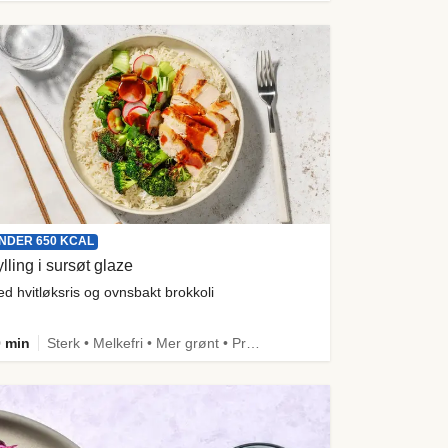
NDER 650 KCAL
lling i sursøt glaze
d hvitløksris og ovnsbakt brokkoli
 min
Sterk • Melkefri • Mer grønt • Proteinrik • Under 650 kcal