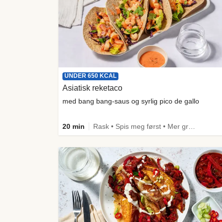
UNDER 650 KCAL
Asiatisk reketaco
med bang bang-saus og syrlig pico de gallo
20 min
Rask • Spis meg først • Mer grønt • Under 650 kcal • Kilde til fiber