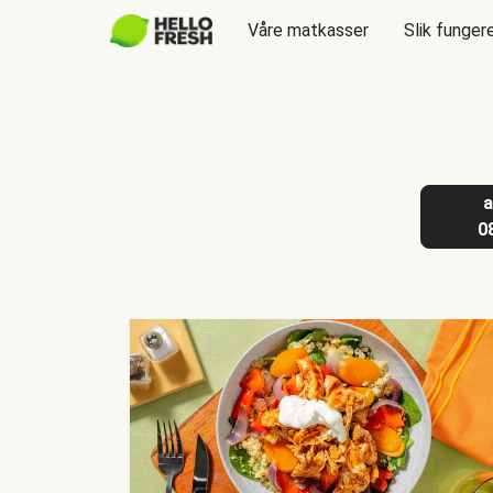
Våre matkasser
Slik funger
a
0