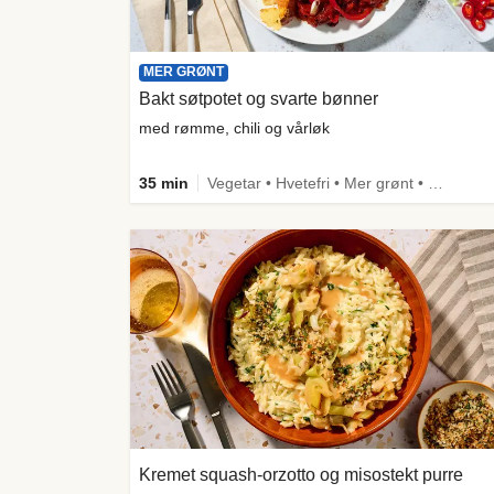
MER GRØNT
Bakt søtpotet og svarte bønner
med rømme, chili og vårløk
35 min
Vegetar • Hvetefri • Mer grønt • Under 650 kcal • Kilde til fiber
Kremet squash-orzotto og misostekt purre