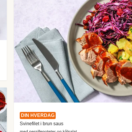
DIN HVERDAG
Svinefilet i brun saus
med persillepoteter og kålsalat