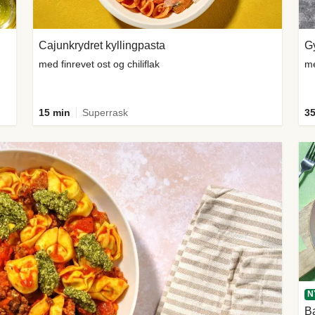
Cajunkrydret kyllingpasta
Gy
med finrevet ost og chiliflak
me
15 min
Superrask
35
N
Ba