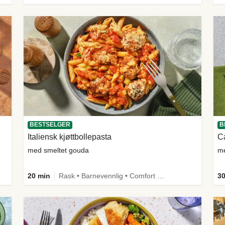
BESTSELGER
B
Italiensk kjøttbollepasta
Cæ
med smeltet gouda
me
20 min
Rask • Barnevennlig • Comfort Food
30