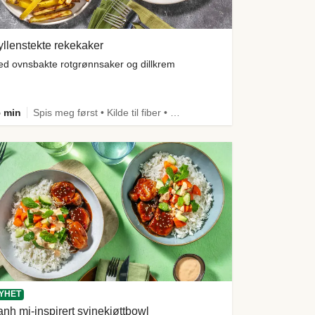
llenstekte rekekaker
d ovnsbakte rotgrønnsaker og dillkrem
 min
Spis meg først • Kilde til fiber • Comfort Food
YHET
nh mi-inspirert svinekjøttbowl