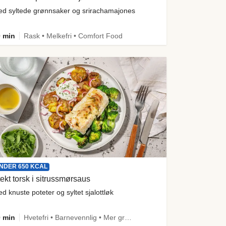
d syltede grønnsaker og srirachamajones
 min
Rask • Melkefri • Comfort Food
NDER 650 KCAL
ekt torsk i sitrussmørsaus
d knuste poteter og syltet sjalottløk
 min
Hvetefri • Barnevennlig • Mer grønt • Proteinrik • Under 50g karbo • Under 650 kcal • Kilde til fiber