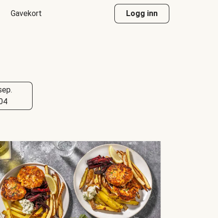
Gavekort
Logg inn
sep.
04