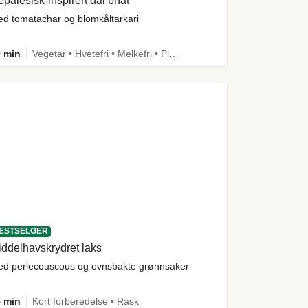
palesisk-inspirert dal bhat
d tomatachar og blomkåltarkari
 min
Vegetar • Hvetefri • Melkefri • Plantebasert • Mer grønt • Under 650 kcal • Kilde til fiber
ESTSELGER
ddelhavskrydret laks
d perlecouscous og ovnsbakte grønnsaker
 min
Kort forberedelse • Rask