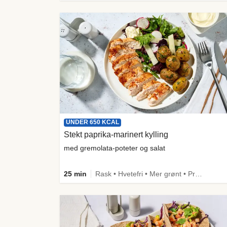
UNDER 650 KCAL
Stekt paprika-marinert kylling
med gremolata-poteter og salat
25 min
Rask • Hvetefri • Mer grønt • Proteinrik • Under 50g karbo • Under 650 kcal • Kilde til fiber