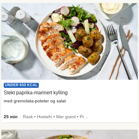
UNDER 650 KCAL
Stekt paprika-marinert kylling
med gremolata-poteter og salat
25 min
Rask • Hvetefri • Mer grønt • Proteinrik • Under 50g karbo • Under 650 kcal • Kilde til fiber