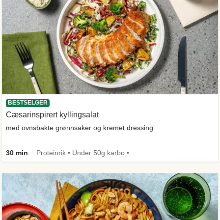
BESTSELGER
Cæsarinspirert kyllingsalat
med ovnsbakte grønnsaker og kremet dressing
30 min
Proteinrik • Under 50g karbo • Under 650 kcal • Kilde til fiber