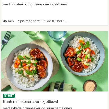
med ovnsbakte rotgrønnsaker og dillkrem
35 min
Spis meg først • Kilde til fiber • Comfort Food
NYHET
Banh mi-inspirert svinekjøttbowl
med syltede grønnsaker og srirachamajones