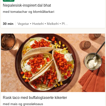
Nepalesisk-inspirert dal bhat
med tomatachar og blomkåltarkari
30 min
Vegetar • Hvetefri • Melkefri • Plantebasert • Mer grønt • Under 650 kcal • Kilde til fiber
Rask taco med buffaloglaserte kikerter
med mais og gressløksaus