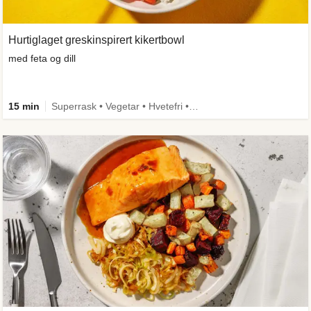
Hurtiglaget greskinspirert kikertbowl
med feta og dill
15 min
Superrask • Vegetar • Hvetefri • Kilde til fiber