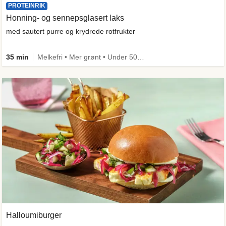
PROTEINRIK
Honning- og sennepsglasert laks
med sautert purre og krydrede rotfrukter
35 min
Melkefri • Mer grønt • Under 50g karbo • Under 650 kcal • Kilde til fiber
Halloumiburger