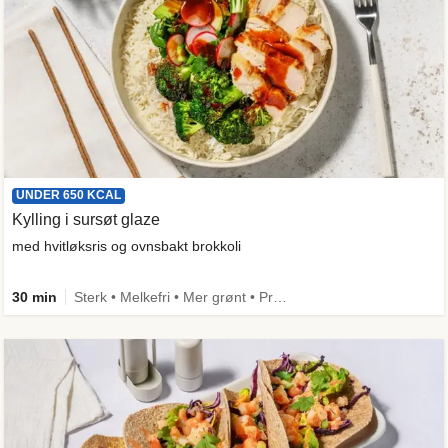
UNDER 650 KCAL
Kylling i sursøt glaze
med hvitløksris og ovnsbakt brokkoli
30 min
Sterk • Melkefri • Mer grønt • Proteinrik • Under 650 kcal