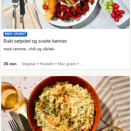
MER GRØNT
Bakt søtpotet og svarte bønner
med rømme, chili og vårløk
35 min
Vegetar • Hvetefri • Mer grønt • Under 650 kcal • Kilde til fiber