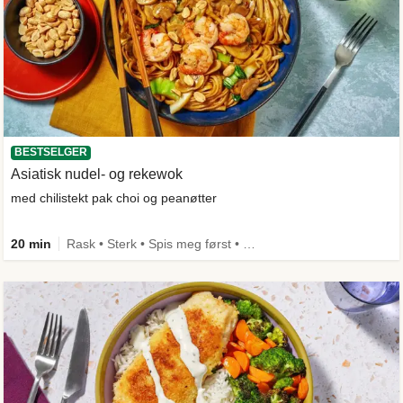
BESTSELGER
Asiatisk nudel- og rekewok
med chilistekt pak choi og peanøtter
20 min
Rask • Sterk • Spis meg først • Under 650 kcal • Kilde til fiber