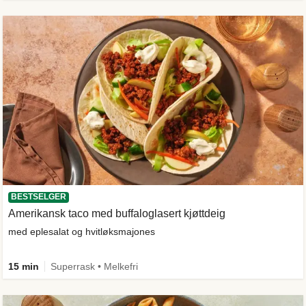
BESTSELGER
Amerikansk taco med buffaloglasert kjøttdeig
med eplesalat og hvitløksmajones
15 min
Superrask • Melkefri