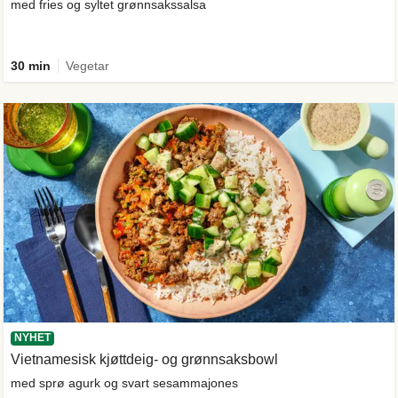
med fries og syltet grønnsakssalsa
30 min
Vegetar
NYHET
Vietnamesisk kjøttdeig- og grønnsaksbowl
med sprø agurk og svart sesammajones