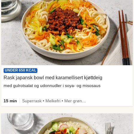
UNDER 650 KCAL
Rask japansk bowl med karamellisert kjøttdeig
med gulrotsalat og udonnudler i soya- og misosaus
15 min
Superrask • Melkefri • Mer grønt • Proteinrik • Under 650 kcal • Kilde til fiber