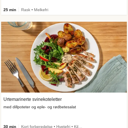
25 min
Rask • Melkefri
Urtemarinerte svinekoteletter
med dillpoteter og eple- og rødbetesalat
30 min
Kort forberedelse • Hvetefri • Kilde til fiber