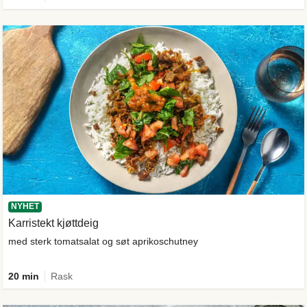
NYHET
Karristekt kjøttdeig
med sterk tomatsalat og søt aprikoschutney
20 min
Rask