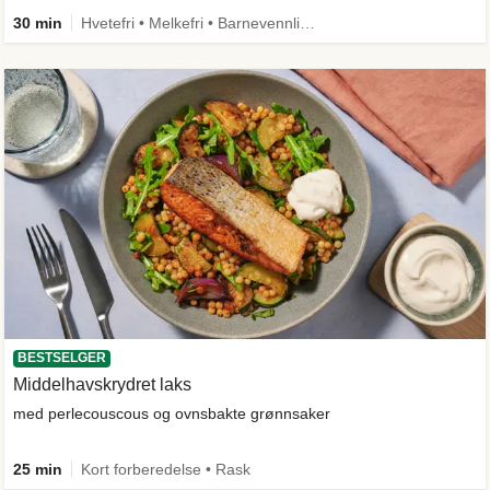
30 min
Hvetefri • Melkefri • Barnevennlig • Mer grønt • Proteinrik • Under 650 kcal • Kilde til fiber
BESTSELGER
Middelhavskrydret laks
med perlecouscous og ovnsbakte grønnsaker
25 min
Kort forberedelse • Rask