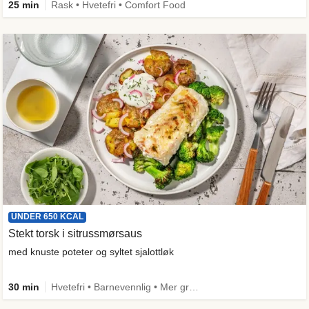
25 min
Rask • Hvetefri • Comfort Food
UNDER 650 KCAL
Stekt torsk i sitrussmørsaus
med knuste poteter og syltet sjalottløk
30 min
Hvetefri • Barnevennlig • Mer grønt • Proteinrik • Under 50g karbo • Under 650 kcal • Kilde til fiber