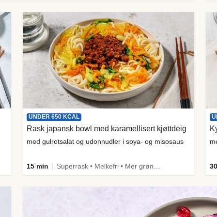
UNDER 650 KCAL
U
Rask japansk bowl med karamellisert kjøttdeig
Ky
med gulrotsalat og udonnudler i soya- og misosaus
me
15 min
Superrask • Melkefri • Mer grønt • Proteinrik • Under 650 kcal • Kilde til fiber
30