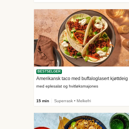
BESTSELGER
Amerikansk taco med buffaloglasert kjøttdeig
med eplesalat og hvitløksmajones
15 min
Superrask • Melkefri