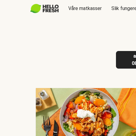
Våre matkasser
Slik funger
a
0