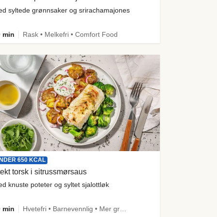
d syltede grønnsaker og srirachamajones
 min
Rask • Melkefri • Comfort Food
NDER 650 KCAL
ekt torsk i sitrussmørsaus
d knuste poteter og syltet sjalottløk
 min
Hvetefri • Barnevennlig • Mer grønt • Proteinrik • Under 50g karbo • Under 650 kcal • Kilde til fiber