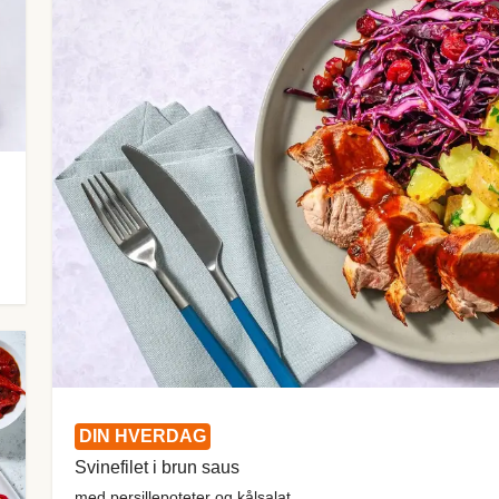
DIN HVERDAG
Svinefilet i brun saus
med persillepoteter og kålsalat