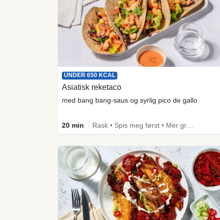
UNDER 650 KCAL
Asiatisk reketaco
med bang bang-saus og syrlig pico de gallo
20 min
Rask • Spis meg først • Mer grønt • Under 650 kcal • Kilde til fiber