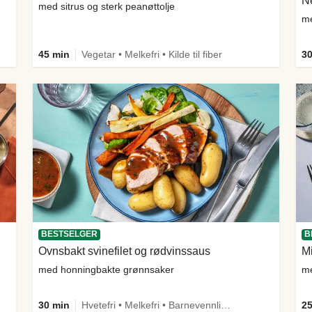
Ne
med sitrus og sterk peanøttolje
me
45 min
Vegetar • Melkefri • Kilde til fiber
30
BESTSELGER
B
Ovnsbakt svinefilet og rødvinssaus
Mi
med honningbakte grønnsaker
me
30 min
Hvetefri • Melkefri • Barnevennlig • Mer grønt • Proteinrik • Under 650 kcal • Kilde til fiber
25