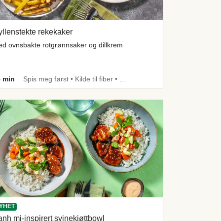
llenstekte rekekaker
d ovnsbakte rotgrønnsaker og dillkrem
 min
Spis meg først • Kilde til fiber • Comfort Food
YHET
nh mi-inspirert svinekjøttbowl