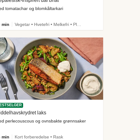
palesisk-inspirert dal bhat
d tomatachar og blomkåltarkari
 min
Vegetar • Hvetefri • Melkefri • Plantebasert • Mer grønt • Under 650 kcal • Kilde til fiber
ESTSELGER
ddelhavskrydret laks
d perlecouscous og ovnsbakte grønnsaker
 min
Kort forberedelse • Rask