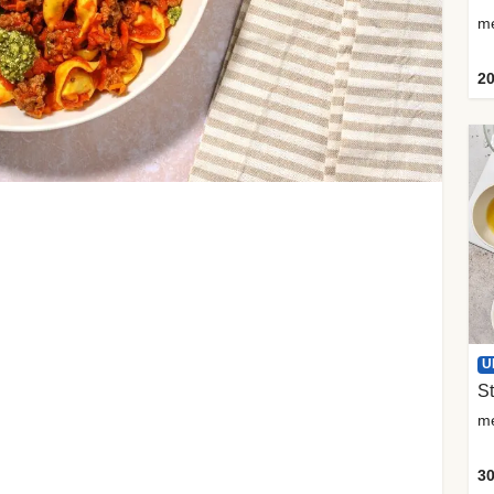
me
20
U
St
me
30