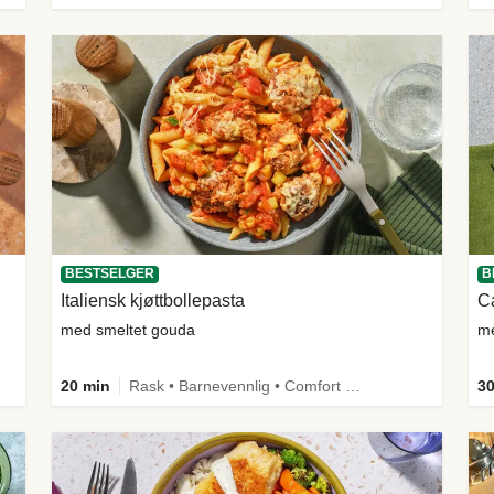
BESTSELGER
B
Italiensk kjøttbollepasta
Cæ
med smeltet gouda
me
20 min
Rask • Barnevennlig • Comfort Food
30