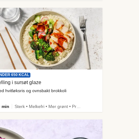
NDER 650 KCAL
lling i sursøt glaze
d hvitløksris og ovnsbakt brokkoli
 min
Sterk • Melkefri • Mer grønt • Proteinrik • Under 650 kcal