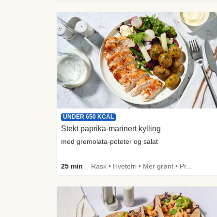
UNDER 650 KCAL
Stekt paprika-marinert kylling
med gremolata-poteter og salat
25 min
Rask • Hvetefri • Mer grønt • Proteinrik • Under 50g karbo • Under 650 kcal • Kilde til fiber