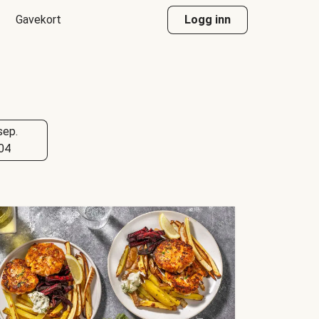
Gavekort
Logg inn
sep.
04