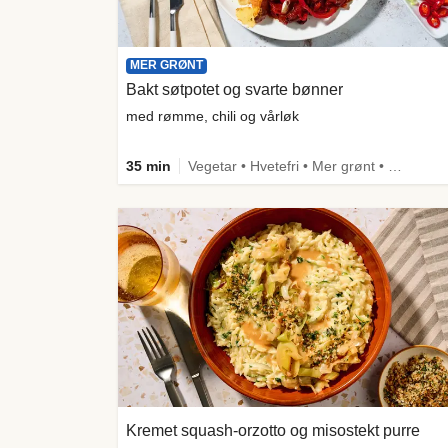
MER GRØNT
Bakt søtpotet og svarte bønner
med rømme, chili og vårløk
35 min
Vegetar • Hvetefri • Mer grønt • Under 650 kcal • Kilde til fiber
Kremet squash-orzotto og misostekt purre