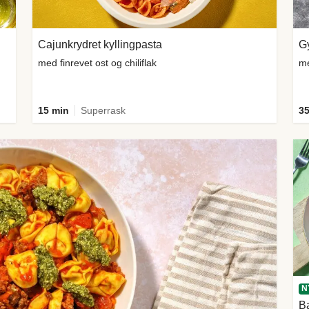
Cajunkrydret kyllingpasta
Gy
med finrevet ost og chiliflak
me
15 min
Superrask
35
N
Ba