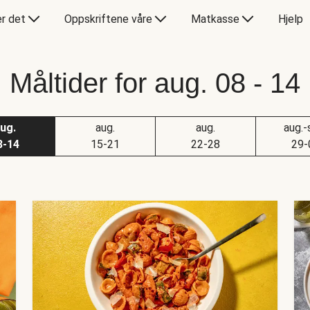
er det
Oppskriftene våre
Matkasse
Hjelp
Måltider for aug. 08 - 14
ug.
aug.
aug.
aug.-
8-14
15-21
22-28
29-