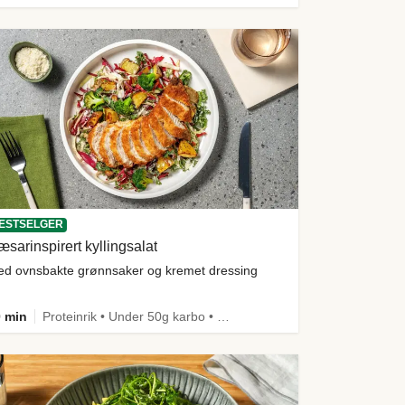
ESTSELGER
sarinspirert kyllingsalat
d ovnsbakte grønnsaker og kremet dressing
 min
Proteinrik • Under 50g karbo • Under 650 kcal • Kilde til fiber