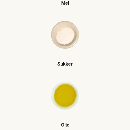
Mel
Sukker
Olje