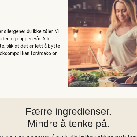
allergener du ikke tåler. Vi
den og i appen vår. Alle
e, slik at det er lett å bytte
r eksempel kan forårsake en
Færre ingredienser.
Mindre å tenke på.
kke noe som er verre enn å samle alle kjøkkenredskapene du treng