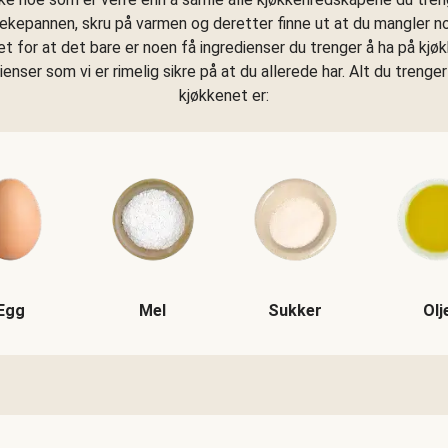
tekepannen, skru på varmen og deretter finne ut at du mangler n
get for at det bare er noen få ingredienser du trenger å ha på kjø
dienser som vi er rimelig sikre på at du allerede har. Alt du trenger
kjøkkenet er:
Egg
Mel
Sukker
Olj