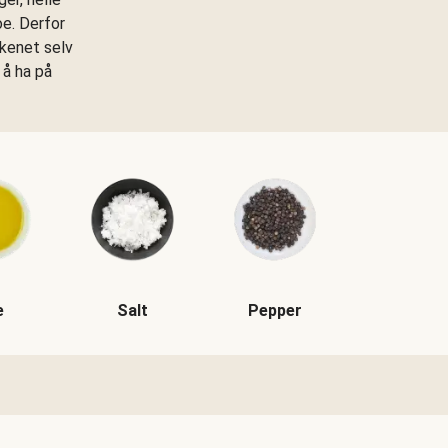
oe. Derfor
kkenet selv
 å ha på
e
Salt
Pepper