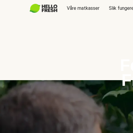
Våre matkasser
Slik funger
F
F