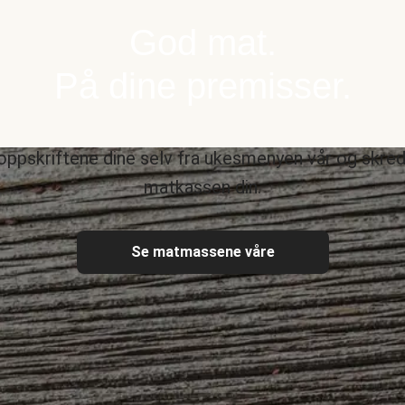
God mat.
På dine premisser.
oppskriftene dine selv fra ukesmenyen vår og skre
matkassen din.
Se matmassene våre