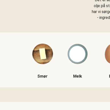
olje på s
har vi sør
- ingre
Smør
Melk