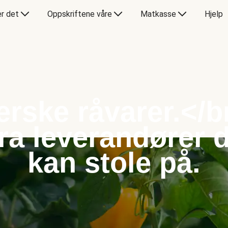
er det
Oppskriftene våre
Matkasse
Hjelp
erske råvarer.</b
ra leverandører 
kan stole på.