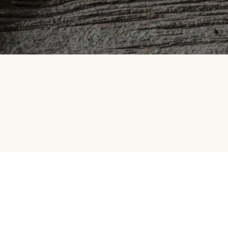
HelloFresh
Selskapet vårt