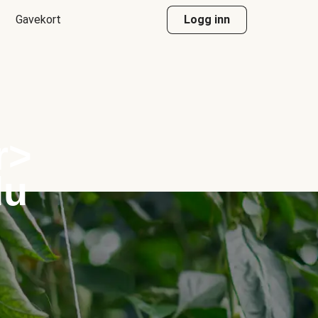
Gavekort
Logg inn
r>
du