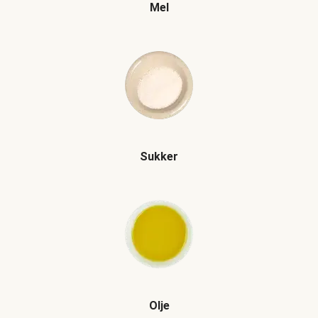
Mel
Sukker
Olje