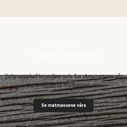
God mat.
På dine premisser.
Velg oppskriftene dine selv fra ukesmenyen vår
og skreddersy matkassen din.
Se matmassene våre