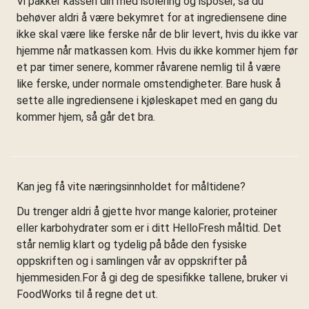
Vi pakker kassen din med isolering og isposer, så du
behøver aldri å være bekymret for at ingrediensene dine
ikke skal være like ferske når de blir levert, hvis du ikke var
hjemme når matkassen kom. Hvis du ikke kommer hjem før
et par timer senere, kommer råvarene nemlig til å være
like ferske, under normale omstendigheter. Bare husk å
sette alle ingrediensene i kjøleskapet med en gang du
kommer hjem, så går det bra.
Kan jeg få vite næringsinnholdet for måltidene?
Du trenger aldri å gjette hvor mange kalorier, proteiner
eller karbohydrater som er i ditt HelloFresh måltid. Det
står nemlig klart og tydelig på både den fysiske
oppskriften og i samlingen vår av oppskrifter på
hjemmesiden.For å gi deg de spesifikke tallene, bruker vi
FoodWorks til å regne det ut.