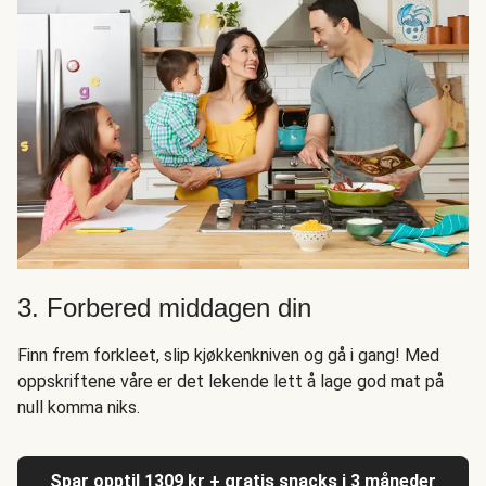
3. Forbered middagen din
Finn frem forkleet, slip kjøkkenkniven og gå i gang! Med
oppskriftene våre er det lekende lett å lage god mat på
null komma niks.
Spar opptil 1309 kr + gratis snacks i 3 måneder