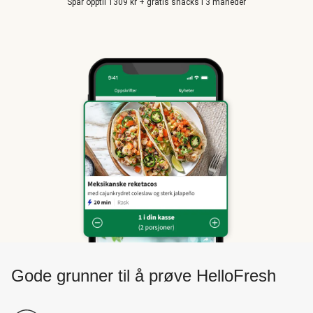
Spar opptil 1309 kr + gratis snacks i 3 måneder
Gode grunner til å prøve HelloFresh