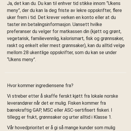
Ja, det kan du. Du kan til enhver tid stikke innom “Ukens
meny”, der du kan la deg friste av lekre oppskrifter, flere
uker frem i tid. Det krever verken en konto eller at du
taster inn betalingsinformasjon. Uansett hvilke
preferanser du velger for matkassen din (kjøtt og grønt,
vegetarisk, familievennlig, kalorismart, fisk og grønnsaker,
raskt og enkelt eller mest grønnsaker), kan du alltid velge
mellom 28 ukentlige oppskrifter, som du kan se under
“Ukens meny”.
Hvor kommer ingrediensene fra?
Vi streber etter å skaffe ferskt kjøtt fra lokale norske
leverandører når det er mulig. Fisken kommer fra
bærekraftig GAP, MSC eller ASC-sertifisert fiskeri. I
tillegg er frukt, grønnsaker og urter alltid i Klasse 1.
Vår hovedprioritet er å gi så mange kunder som mulig