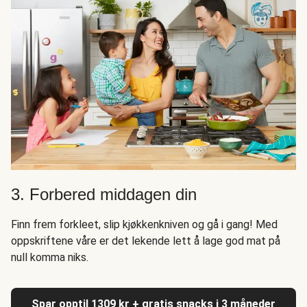
3. Forbered middagen din
Finn frem forkleet, slip kjøkkenkniven og gå i gang! Med
oppskriftene våre er det lekende lett å lage god mat på
null komma niks.
Spar opptil 1309 kr + gratis snacks i 3 måneder