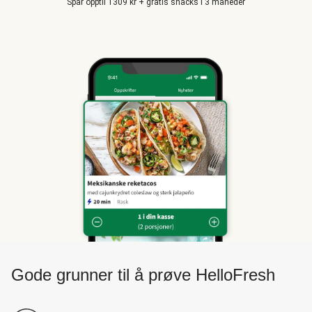
Spar opptil 1309 kr + gratis snacks i 3 måneder
Gode grunner til å prøve HelloFresh