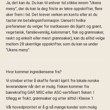
Ja, det kan du. Du kan til enhver tid stikke innom “Ukens
meny”, der du kan la deg friste av lekre oppskrifter, flere
uker frem i tid. Det krever verken en konto eller at du
taster inn betalingsinformasjon. Uansett hvilke
preferanser du velger for matkassen din (kjøtt og grønt,
vegetarisk, familievennlig, kalorismart, fisk og grønnsaker,
raskt og enkelt eller mest grønnsaker), kan du alltid velge
mellom 28 ukentlige oppskrifter, som du kan se under
“Ukens meny”.
Hvor kommer ingrediensene fra?
Vi streber etter å skaffe ferskt kjøtt fra lokale norske
leverandører når det er mulig. Fisken kommer fra
bærekraftig GAP, MSC eller ASC-sertifisert fiskeri. I
tillegg er frukt, grønnsaker og urter alltid i Klasse 1.
Vår hovedprioritet er å gi så mange kunder som mulig