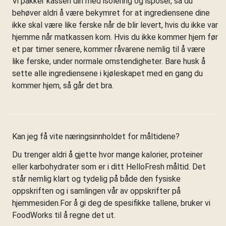
Vi pakker kassen din med isolering og isposer, så du
behøver aldri å være bekymret for at ingrediensene dine
ikke skal være like ferske når de blir levert, hvis du ikke var
hjemme når matkassen kom. Hvis du ikke kommer hjem før
et par timer senere, kommer råvarene nemlig til å være
like ferske, under normale omstendigheter. Bare husk å
sette alle ingrediensene i kjøleskapet med en gang du
kommer hjem, så går det bra.
Kan jeg få vite næringsinnholdet for måltidene?
Du trenger aldri å gjette hvor mange kalorier, proteiner
eller karbohydrater som er i ditt HelloFresh måltid. Det
står nemlig klart og tydelig på både den fysiske
oppskriften og i samlingen vår av oppskrifter på
hjemmesiden.For å gi deg de spesifikke tallene, bruker vi
FoodWorks til å regne det ut.