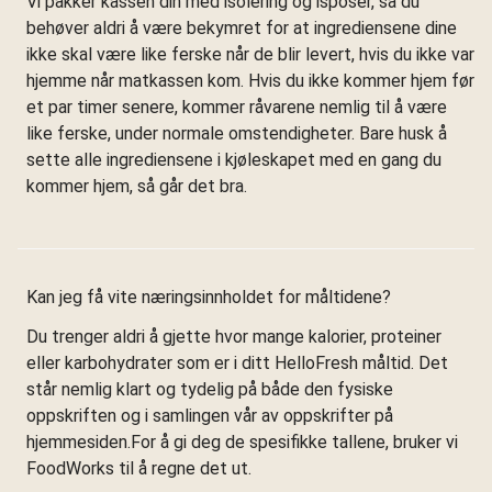
Vi pakker kassen din med isolering og isposer, så du
behøver aldri å være bekymret for at ingrediensene dine
ikke skal være like ferske når de blir levert, hvis du ikke var
hjemme når matkassen kom. Hvis du ikke kommer hjem før
et par timer senere, kommer råvarene nemlig til å være
like ferske, under normale omstendigheter. Bare husk å
sette alle ingrediensene i kjøleskapet med en gang du
kommer hjem, så går det bra.
Kan jeg få vite næringsinnholdet for måltidene?
Du trenger aldri å gjette hvor mange kalorier, proteiner
eller karbohydrater som er i ditt HelloFresh måltid. Det
står nemlig klart og tydelig på både den fysiske
oppskriften og i samlingen vår av oppskrifter på
hjemmesiden.For å gi deg de spesifikke tallene, bruker vi
FoodWorks til å regne det ut.