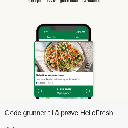
Spar opptil 1309 kr + gratis snacks i 3 måneder
Gode grunner til å prøve HelloFresh