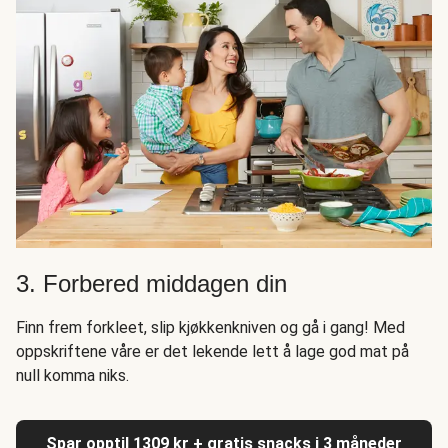
3. Forbered middagen din
Finn frem forkleet, slip kjøkkenkniven og gå i gang! Med
oppskriftene våre er det lekende lett å lage god mat på
null komma niks.
Spar opptil 1309 kr + gratis snacks i 3 måneder