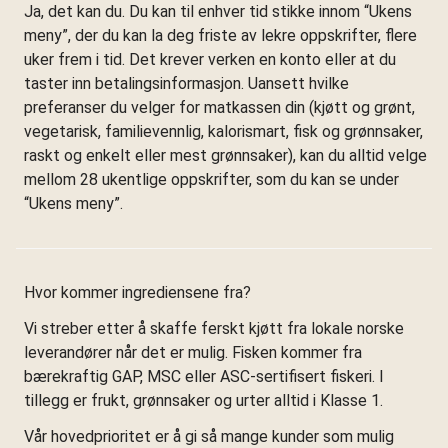
Ja, det kan du. Du kan til enhver tid stikke innom “Ukens
meny”, der du kan la deg friste av lekre oppskrifter, flere
uker frem i tid. Det krever verken en konto eller at du
taster inn betalingsinformasjon. Uansett hvilke
preferanser du velger for matkassen din (kjøtt og grønt,
vegetarisk, familievennlig, kalorismart, fisk og grønnsaker,
raskt og enkelt eller mest grønnsaker), kan du alltid velge
mellom 28 ukentlige oppskrifter, som du kan se under
“Ukens meny”.
Hvor kommer ingrediensene fra?
Vi streber etter å skaffe ferskt kjøtt fra lokale norske
leverandører når det er mulig. Fisken kommer fra
bærekraftig GAP, MSC eller ASC-sertifisert fiskeri. I
tillegg er frukt, grønnsaker og urter alltid i Klasse 1.
Vår hovedprioritet er å gi så mange kunder som mulig