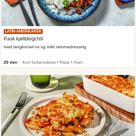
LATIN-AMERIKANSK
Rask kjøttdeigchili
med langkornet ris og mild rømmedressing
20 min
Kort forberedelse • Rask • Hvetefri • Kilde til fiber