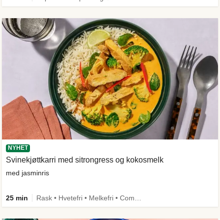
NYHET
Svinekjøttkarri med sitrongress og kokosmelk
med jasminris
25 min
Rask • Hvetefri • Melkefri • Comfort Food