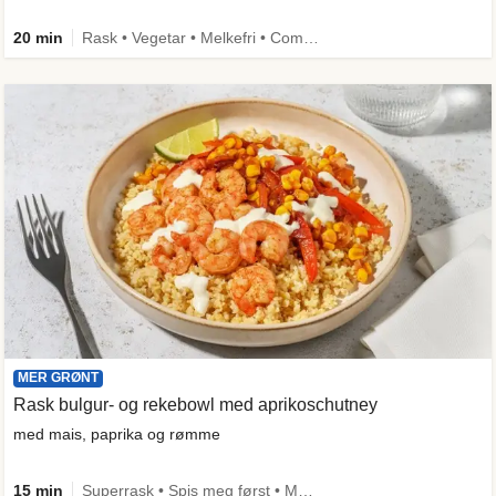
20 min
Rask • Vegetar • Melkefri • Comfort Food
MER GRØNT
Rask bulgur- og rekebowl med aprikoschutney
med mais, paprika og rømme
15 min
Superrask • Spis meg først • Mer grønt • Under 650 kcal • Kilde til fiber