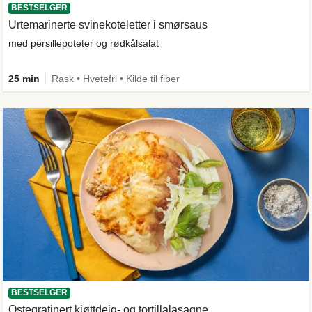
BESTSELGER
Urtemarinerte svinekoteletter i smørsaus
med persillepoteter og rødkålsalat
25 min
Rask • Hvetefri • Kilde til fiber
BESTSELGER
Ostegratinert kjøttdeig- og tortillalasagne