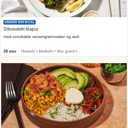
UNDER 650 KCAL
Sitrusstekt tilapia
med ovnsbakte sesamgrønnsaker og aioli
35 min
Hvetefri • Melkefri • Mer grønt • Under 650 kcal • Kilde til fiber • Spis meg først