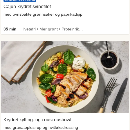
Cajun-krydret svinefilet
med ovnsbakte grønnsaker og paprikadipp
35 min
Hvetefri • Mer grønt • Proteinrik • Under 650 kcal • Kilde til fiber
Krydret kylling- og couscousbowl
med granateplesirup og hvitløksdressing