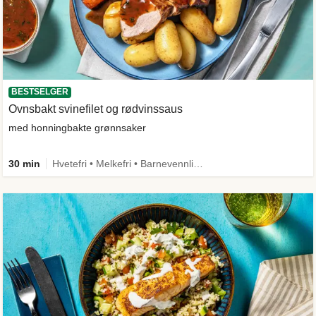
BESTSELGER
Ovnsbakt svinefilet og rødvinssaus
med honningbakte grønnsaker
30 min
Hvetefri • Melkefri • Barnevennlig • Mer grønt • Proteinrik • Under 650 kcal • Kilde til fiber