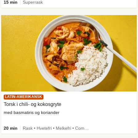
15 min
Superrask
LATIN-AMERIKANSK
Torsk i chili- og kokosgryte
med basmatiris og koriander
20 min
Rask • Hvetefri • Melkefri • Comfort Food