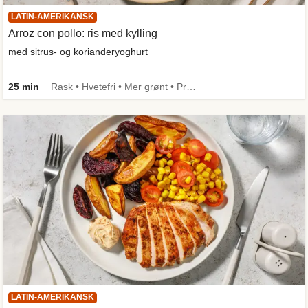
LATIN-AMERIKANSK
Arroz con pollo: ris med kylling
med sitrus- og korianderyoghurt
25 min
Rask • Hvetefri • Mer grønt • Proteinrik • One Pan
LATIN-AMERIKANSK