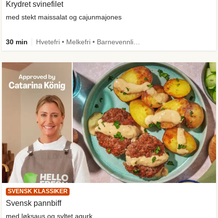
Krydret svinefilet
med stekt maissalat og cajunmajones
30 min
Hvetefri • Melkefri • Barnevennlig • Mer grønt • Proteinrik • Kilde til fiber
SVENSK KLASSIKER
Svensk pannbiff
med løksaus og syltet agurk