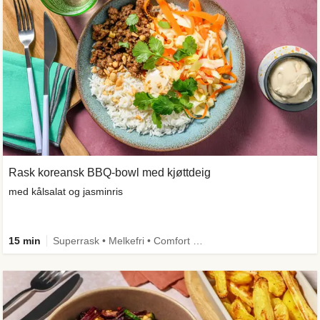
Rask koreansk BBQ-bowl med kjøttdeig
med kålsalat og jasminris
15 min
Superrask • Melkefri • Comfort Food