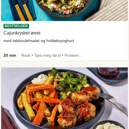
BESTSELGER
Cajunkrydret ørret
med tabboulehsalat og hvitløksyoghurt
20 min
Rask • Spis meg først • Proteinrik • Under 50g karbo • Under 650 kcal • Kilde til fiber