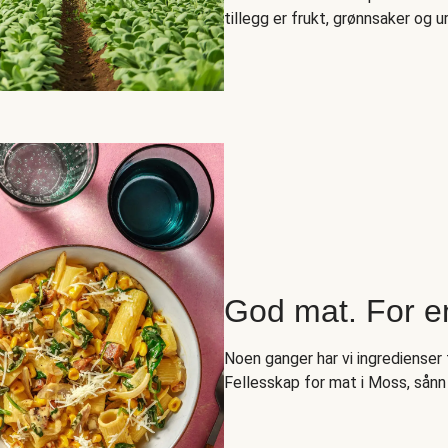
tillegg er frukt, grønnsaker og ur
God mat. For e
Noen ganger har vi ingredienser t
Fellesskap for mat i Moss, sånn 