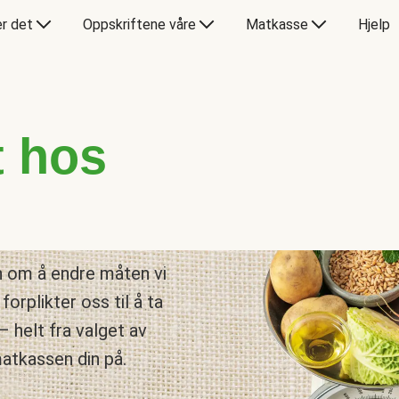
er det
Oppskriftene våre
Matkasse
Hjelp
t hos
n om å endre måten vi
forplikter oss til å ta
– helt fra valget av
matkassen din på.