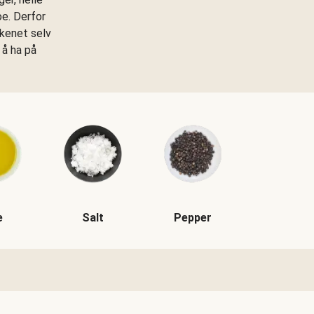
oe. Derfor
kkenet selv
 å ha på
e
Salt
Pepper