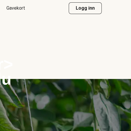
Gavekort
Logg inn
r>
du