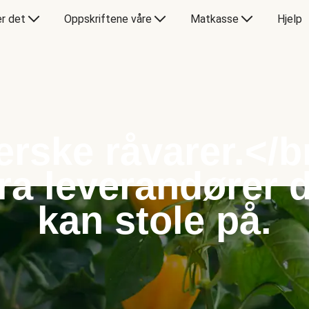
er det
Oppskriftene våre
Matkasse
Hjelp
erske råvarer.</b
ra leverandører 
kan stole på.