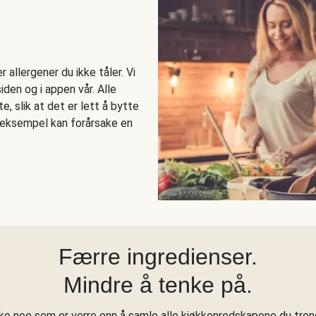
allergener du ikke tåler. Vi
den og i appen vår. Alle
e, slik at det er lett å bytte
r eksempel kan forårsake en
Færre ingredienser.
Mindre å tenke på.
kke noe som er verre enn å samle alle kjøkkenredskapene du treng