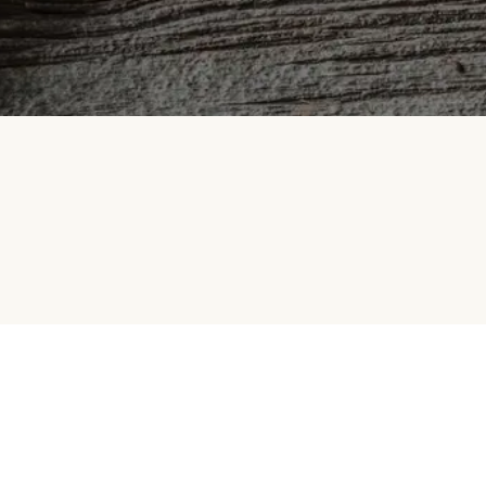
HelloFresh
Selskapet vårt