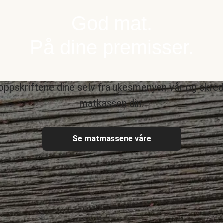
God mat.
På dine premisser.
oppskriftene dine selv fra ukesmenyen vår og skre
matkassen din.
Se matmassene våre