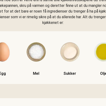
tekepannen, skru på varmen og deretter finne ut at du mangler n
get for at det bare er noen få ingredienser du trenger å ha på kjø
dienser som vi er rimelig sikre på at du allerede har. Alt du trenger
kjøkkenet er:
Egg
Mel
Sukker
Olj