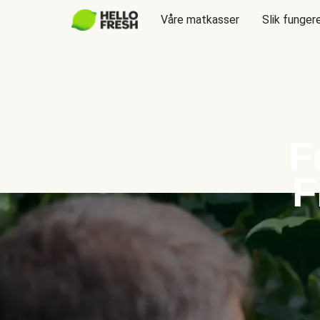
Våre matkasser
Slik funger
F
F