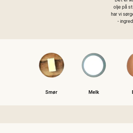
olje på s
har vi sør
- ingre
Smør
Melk