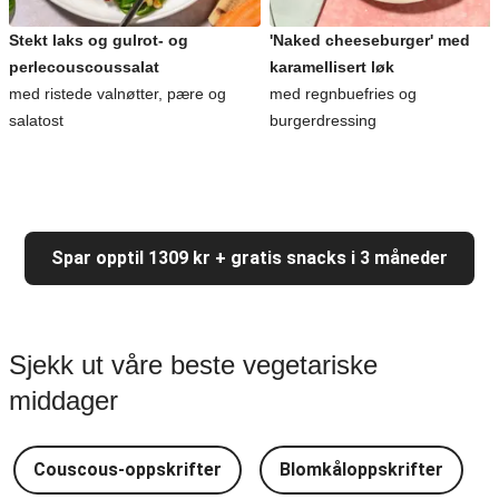
Stekt laks og gulrot- og
'Naked cheeseburger' med
perlecouscoussalat
karamellisert løk
med ristede valnøtter, pære og
med regnbuefries og
salatost
burgerdressing
Spar opptil 1309 kr + gratis snacks i 3 måneder
Sjekk ut våre beste vegetariske
middager
Couscous-oppskrifter
Blomkåloppskrifter