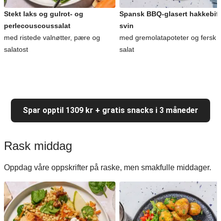
Stekt laks og gulrot- og
Spansk BBQ-glasert hakkebiff
perlecouscoussalat
svin
med ristede valnøtter, pære og
med gremolatapoteter og fersk
salatost
salat
Spar opptil 1309 kr + gratis snacks i 3 måneder
Rask middag
Oppdag våre oppskrifter på raske, men smakfulle middager.