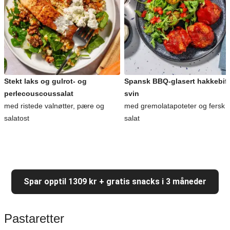
Stekt laks og gulrot- og
Spansk BBQ-glasert hakkebiff
perlecouscoussalat
svin
med ristede valnøtter, pære og
med gremolatapoteter og fersk
salatost
salat
Spar opptil 1309 kr + gratis snacks i 3 måneder
Pastaretter