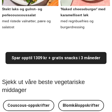
Stekt laks og gulrot- og
'Naked cheeseburger' med
perlecouscoussalat
karamellisert løk
med ristede valnøtter, pære og
med regnbuefries og
salatost
burgerdressing
Spar opptil 1309 kr + gratis snacks i 3 måneder
Sjekk ut våre beste vegetariske
middager
Couscous-oppskrifter
Blomkåloppskrifter