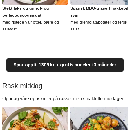
Stekt laks og gulrot- og
Spansk BBQ-glasert hakkebiff
perlecouscoussalat
svin
med ristede valnøtter, pære og
med gremolatapoteter og fersk
salatost
salat
Spar opptil 1309 kr + gratis snacks i 3 måneder
Rask middag
Oppdag våre oppskrifter på raske, men smakfulle middager.