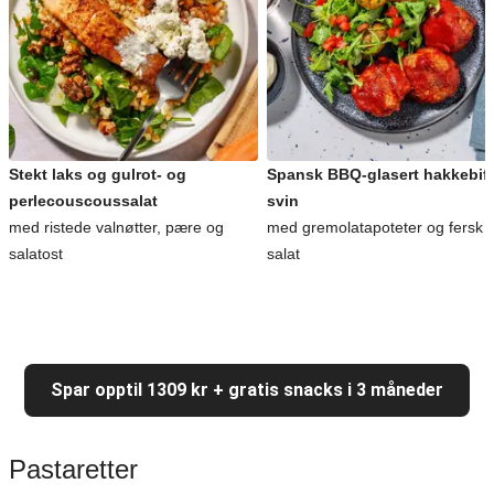
Stekt laks og gulrot- og
Spansk BBQ-glasert hakkebiff
perlecouscoussalat
svin
med ristede valnøtter, pære og
med gremolatapoteter og fersk
salatost
salat
Spar opptil 1309 kr + gratis snacks i 3 måneder
Pastaretter