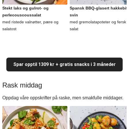
Stekt laks og gulrot- og
Spansk BBQ-glasert hakkebiff
perlecouscoussalat
svin
med ristede valnøtter, pære og
med gremolatapoteter og fersk
salatost
salat
Spar opptil 1309 kr + gratis snacks i 3 måneder
Rask middag
Oppdag våre oppskrifter på raske, men smakfulle middager.