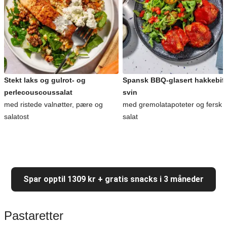
Stekt laks og gulrot- og
Spansk BBQ-glasert hakkebiff
perlecouscoussalat
svin
med ristede valnøtter, pære og
med gremolatapoteter og fersk
salatost
salat
Spar opptil 1309 kr + gratis snacks i 3 måneder
Pastaretter