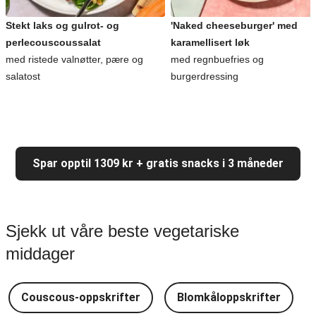
Stekt laks og gulrot- og
'Naked cheeseburger' med
perlecouscoussalat
karamellisert løk
med ristede valnøtter, pære og
med regnbuefries og
salatost
burgerdressing
Spar opptil 1309 kr + gratis snacks i 3 måneder
Sjekk ut våre beste vegetariske
middager
Couscous-oppskrifter
Blomkåloppskrifter