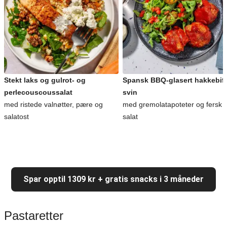
Stekt laks og gulrot- og
Spansk BBQ-glasert hakkebiff
perlecouscoussalat
svin
med ristede valnøtter, pære og
med gremolatapoteter og fersk
salatost
salat
Spar opptil 1309 kr + gratis snacks i 3 måneder
Pastaretter