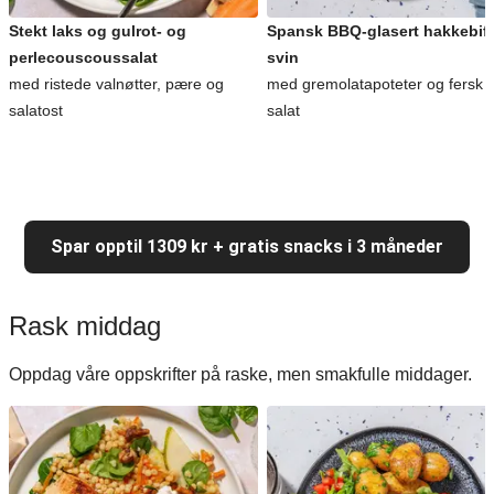
Stekt laks og gulrot- og
Spansk BBQ-glasert hakkebiff
perlecouscoussalat
svin
med ristede valnøtter, pære og
med gremolatapoteter og fersk
salatost
salat
Spar opptil 1309 kr + gratis snacks i 3 måneder
Rask middag
Oppdag våre oppskrifter på raske, men smakfulle middager.