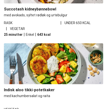
Succotash kidneybønnebowl
med avokado, syltet rødløk og urtebulgur
|
RASK
UNDER 650 KCAL
|
VEGETAR
|
|
25 minutter
Enkel
643
kcal
Indisk aloo tikki-potetkaker
med kachumbersalat og raita