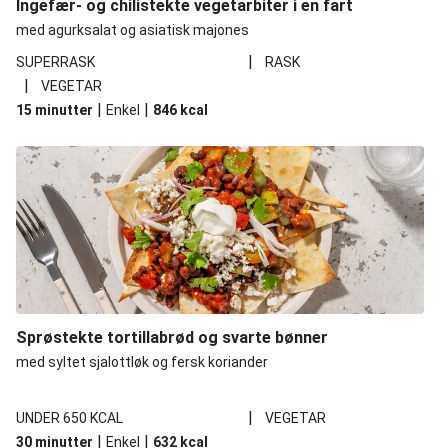
Ingefær- og chilistekte vegetarbiter i en fart
med agurksalat og asiatisk majones
|
SUPERRASK
RASK
|
VEGETAR
|
|
15 minutter
Enkel
846
kcal
Sprøstekte tortillabrød og svarte bønner
med syltet sjalottløk og fersk koriander
|
UNDER 650 KCAL
VEGETAR
|
|
30 minutter
Enkel
632
kcal