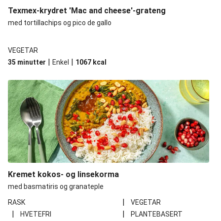
Texmex-krydret 'Mac and cheese'-grateng
med tortillachips og pico de gallo
VEGETAR
|
|
35 minutter
Enkel
1067
kcal
Kremet kokos- og linsekorma
med basmatiris og granateple
|
RASK
VEGETAR
|
|
HVETEFRI
PLANTEBASERT