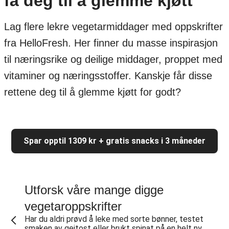
få deg til å glemme kjøtt
Lag flere lekre vegetarmiddager med oppskrifter
fra HelloFresh. Her finner du masse inspirasjon
til næringsrike og deilige middager, proppet med
vitaminer og næringsstoffer. Kanskje får disse
rettene deg til å glemme kjøtt for godt?
Spar opptil 1309 kr + gratis snacks i 3 måneder
Utforsk våre mange digge
vegetaroppskrifter
Har du aldri prøvd å leke med sorte bønner, testet
smaken av geitost eller brukt spinat på en helt ny