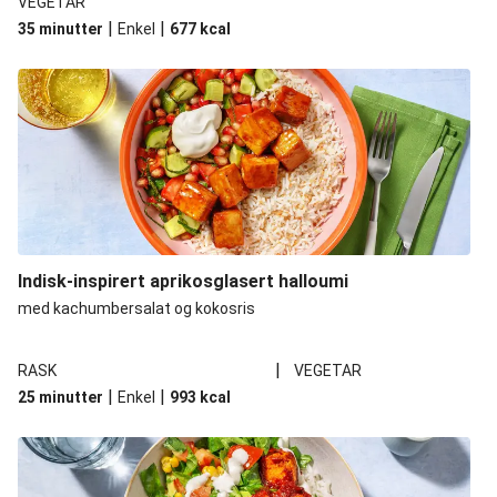
VEGETAR
|
|
35 minutter
Enkel
677
kcal
Indisk-inspirert aprikosglasert halloumi
med kachumbersalat og kokosris
|
RASK
VEGETAR
|
|
25 minutter
Enkel
993
kcal