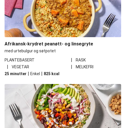
Afrikansk-krydret peanøtt- og linsegryte
med urtebulgur og søtpotet
|
PLANTEBASERT
RASK
|
|
VEGETAR
MELKEFRI
|
|
25 minutter
Enkel
825
kcal