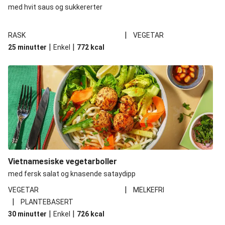
med hvit saus og sukkererter
|
RASK
VEGETAR
|
|
25 minutter
Enkel
772
kcal
Vietnamesiske vegetarboller
med fersk salat og knasende sataydipp
|
VEGETAR
MELKEFRI
|
PLANTEBASERT
|
|
30 minutter
Enkel
726
kcal