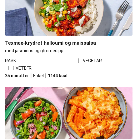
Texmex-krydret halloumi og maissalsa
med jasminris og rømmedipp
|
RASK
VEGETAR
|
HVETEFRI
|
|
25 minutter
Enkel
1144
kcal