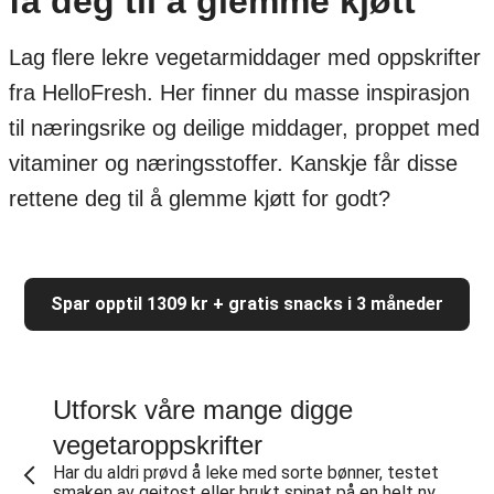
få deg til å glemme kjøtt
Lag flere lekre vegetarmiddager med oppskrifter
fra HelloFresh. Her finner du masse inspirasjon
til næringsrike og deilige middager, proppet med
vitaminer og næringsstoffer. Kanskje får disse
rettene deg til å glemme kjøtt for godt?
Spar opptil 1309 kr + gratis snacks i 3 måneder
Utforsk våre mange digge
vegetaroppskrifter
Har du aldri prøvd å leke med sorte bønner, testet
smaken av geitost eller brukt spinat på en helt ny