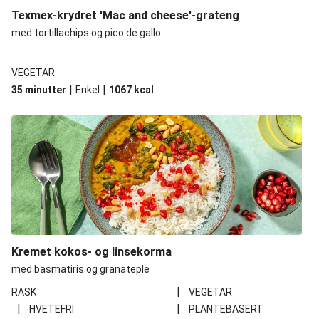
Texmex-krydret 'Mac and cheese'-grateng
med tortillachips og pico de gallo
VEGETAR
|
|
35 minutter
Enkel
1067
kcal
Kremet kokos- og linsekorma
med basmatiris og granateple
|
RASK
VEGETAR
|
|
HVETEFRI
PLANTEBASERT