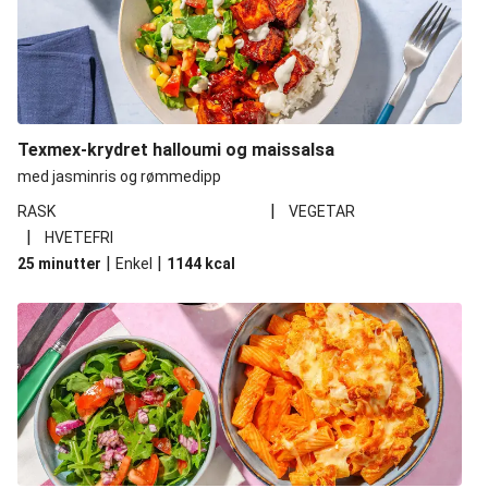
Texmex-krydret halloumi og maissalsa
med jasminris og rømmedipp
|
RASK
VEGETAR
|
HVETEFRI
|
|
25 minutter
Enkel
1144
kcal