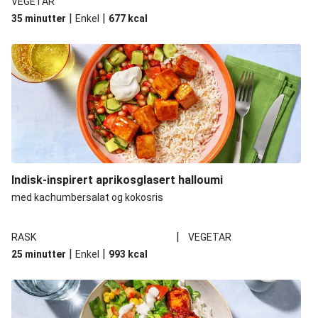
VEGETAR
|
|
35 minutter
Enkel
677
kcal
Indisk-inspirert aprikosglasert halloumi
med kachumbersalat og kokosris
|
RASK
VEGETAR
|
|
25 minutter
Enkel
993
kcal