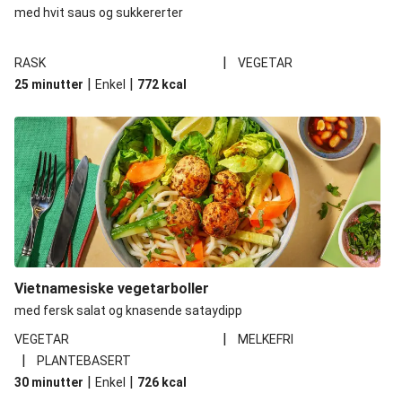
med hvit saus og sukkererter
|
RASK
VEGETAR
|
|
25 minutter
Enkel
772
kcal
Vietnamesiske vegetarboller
med fersk salat og knasende sataydipp
|
VEGETAR
MELKEFRI
|
PLANTEBASERT
|
|
30 minutter
Enkel
726
kcal