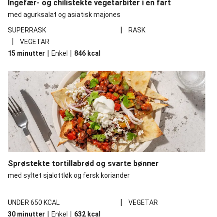
Ingefær- og chilistekte vegetarbiter i en fart
med agurksalat og asiatisk majones
|
SUPERRASK
RASK
|
VEGETAR
|
|
15 minutter
Enkel
846
kcal
Sprøstekte tortillabrød og svarte bønner
med syltet sjalottløk og fersk koriander
|
UNDER 650 KCAL
VEGETAR
|
|
30 minutter
Enkel
632
kcal