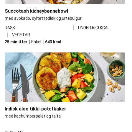
Succotash kidneybønnebowl
med avokado, syltet rødløk og urtebulgur
|
RASK
UNDER 650 KCAL
|
VEGETAR
|
|
25 minutter
Enkel
643
kcal
Indisk aloo tikki-potetkaker
med kachumbersalat og raita