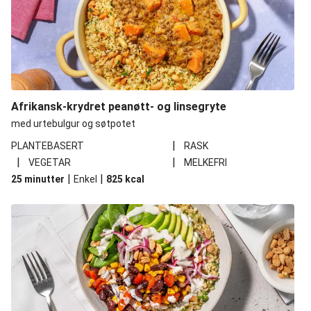
Afrikansk-krydret peanøtt- og linsegryte
med urtebulgur og søtpotet
|
PLANTEBASERT
RASK
|
|
VEGETAR
MELKEFRI
|
|
25 minutter
Enkel
825
kcal