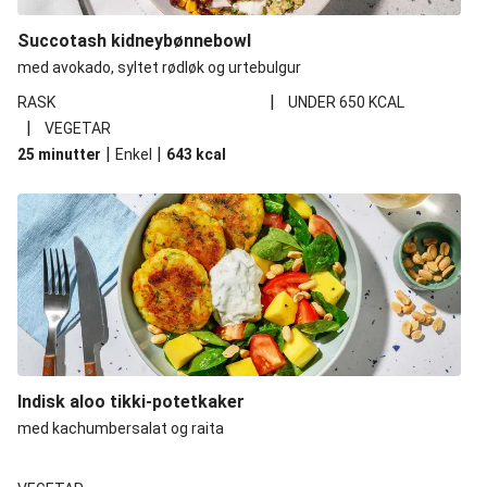
Succotash kidneybønnebowl
med avokado, syltet rødløk og urtebulgur
|
RASK
UNDER 650 KCAL
|
VEGETAR
|
|
25 minutter
Enkel
643
kcal
Indisk aloo tikki-potetkaker
med kachumbersalat og raita