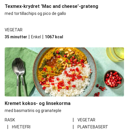
Texmex-krydret 'Mac and cheese'-grateng
med tortillachips og pico de gallo
VEGETAR
|
|
35 minutter
Enkel
1067
kcal
Kremet kokos- og linsekorma
med basmatiris og granateple
|
RASK
VEGETAR
|
|
HVETEFRI
PLANTEBASERT