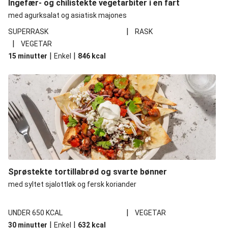
Ingefær- og chilistekte vegetarbiter i en fart
med agurksalat og asiatisk majones
|
SUPERRASK
RASK
|
VEGETAR
|
|
15 minutter
Enkel
846
kcal
Sprøstekte tortillabrød og svarte bønner
med syltet sjalottløk og fersk koriander
|
UNDER 650 KCAL
VEGETAR
|
|
30 minutter
Enkel
632
kcal