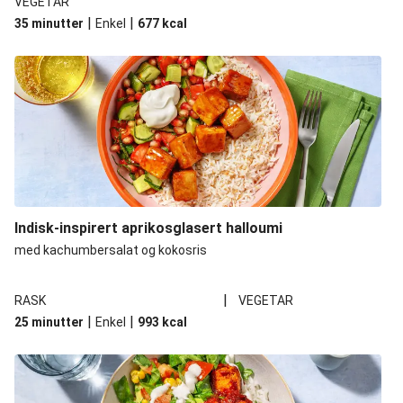
VEGETAR
|
|
35 minutter
Enkel
677
kcal
Indisk-inspirert aprikosglasert halloumi
med kachumbersalat og kokosris
|
RASK
VEGETAR
|
|
25 minutter
Enkel
993
kcal