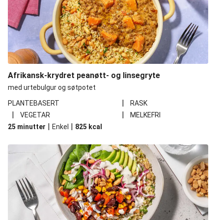
Afrikansk-krydret peanøtt- og linsegryte
med urtebulgur og søtpotet
|
PLANTEBASERT
RASK
|
|
VEGETAR
MELKEFRI
|
|
25 minutter
Enkel
825
kcal