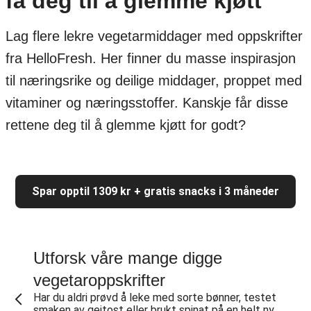
få deg til å glemme kjøtt
Lag flere lekre vegetarmiddager med oppskrifter
fra HelloFresh. Her finner du masse inspirasjon
til næringsrike og deilige middager, proppet med
vitaminer og næringsstoffer. Kanskje får disse
rettene deg til å glemme kjøtt for godt?
Spar opptil 1309 kr + gratis snacks i 3 måneder
Utforsk våre mange digge
vegetaroppskrifter
Har du aldri prøvd å leke med sorte bønner, testet
smaken av geitost eller brukt spinat på en helt ny