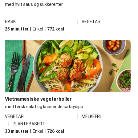
med hvit saus og sukkererter
|
RASK
VEGETAR
|
|
25 minutter
Enkel
772
kcal
Vietnamesiske vegetarboller
med fersk salat og knasende sataydipp
|
VEGETAR
MELKEFRI
|
PLANTEBASERT
|
|
30 minutter
Enkel
726
kcal