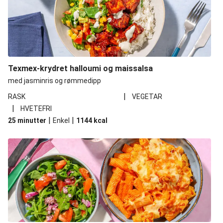
Texmex-krydret halloumi og maissalsa
med jasminris og rømmedipp
|
RASK
VEGETAR
|
HVETEFRI
|
|
25 minutter
Enkel
1144
kcal