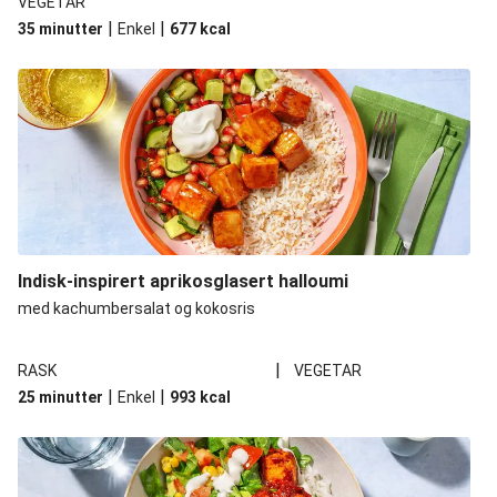
VEGETAR
|
|
35 minutter
Enkel
677
kcal
Indisk-inspirert aprikosglasert halloumi
med kachumbersalat og kokosris
|
RASK
VEGETAR
|
|
25 minutter
Enkel
993
kcal