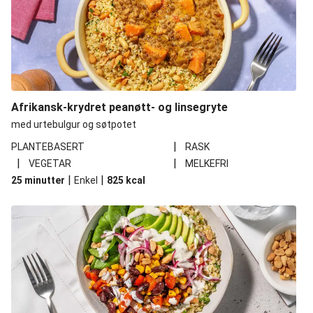
Afrikansk-krydret peanøtt- og linsegryte
med urtebulgur og søtpotet
|
PLANTEBASERT
RASK
|
|
VEGETAR
MELKEFRI
|
|
25 minutter
Enkel
825
kcal