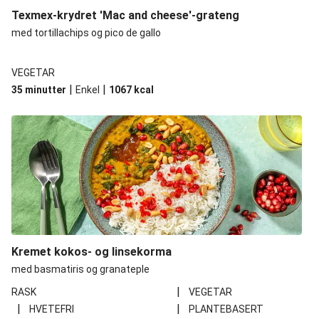
Texmex-krydret 'Mac and cheese'-grateng
med tortillachips og pico de gallo
VEGETAR
|
|
35 minutter
Enkel
1067
kcal
Kremet kokos- og linsekorma
med basmatiris og granateple
|
RASK
VEGETAR
|
|
HVETEFRI
PLANTEBASERT