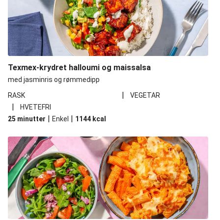
Texmex-krydret halloumi og maissalsa
med jasminris og rømmedipp
|
RASK
VEGETAR
|
HVETEFRI
|
|
25 minutter
Enkel
1144
kcal