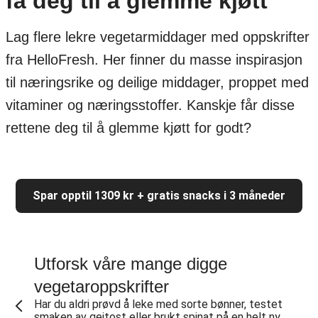
få deg til å glemme kjøtt
Lag flere lekre vegetarmiddager med oppskrifter
fra HelloFresh. Her finner du masse inspirasjon
til næringsrike og deilige middager, proppet med
vitaminer og næringsstoffer. Kanskje får disse
rettene deg til å glemme kjøtt for godt?
Spar opptil 1309 kr + gratis snacks i 3 måneder
Utforsk våre mange digge
vegetaroppskrifter
Har du aldri prøvd å leke med sorte bønner, testet
smaken av geitost eller brukt spinat på en helt ny