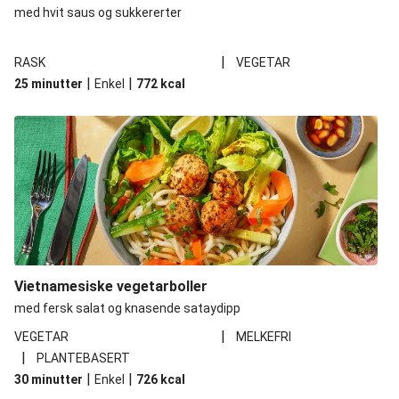
med hvit saus og sukkererter
|
RASK
VEGETAR
|
|
25 minutter
Enkel
772
kcal
Vietnamesiske vegetarboller
med fersk salat og knasende sataydipp
|
VEGETAR
MELKEFRI
|
PLANTEBASERT
|
|
30 minutter
Enkel
726
kcal