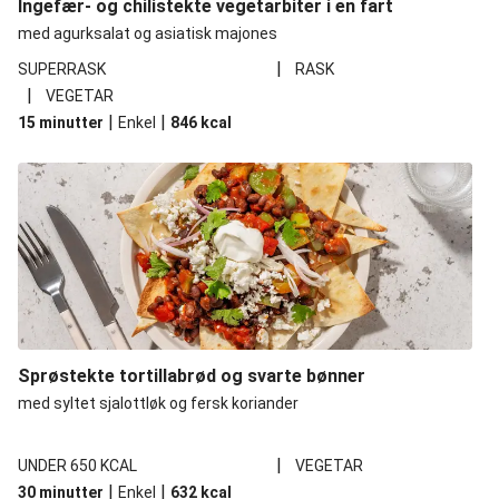
Ingefær- og chilistekte vegetarbiter i en fart
med agurksalat og asiatisk majones
|
SUPERRASK
RASK
|
VEGETAR
|
|
15 minutter
Enkel
846
kcal
Sprøstekte tortillabrød og svarte bønner
med syltet sjalottløk og fersk koriander
|
UNDER 650 KCAL
VEGETAR
|
|
30 minutter
Enkel
632
kcal