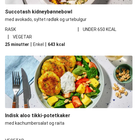
Succotash kidneybønnebowl
med avokado, syltet rødløk og urtebulgur
|
RASK
UNDER 650 KCAL
|
VEGETAR
|
|
25 minutter
Enkel
643
kcal
Indisk aloo tikki-potetkaker
med kachumbersalat og raita