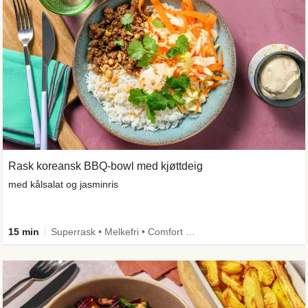
Rask koreansk BBQ-bowl med kjøttdeig
med kålsalat og jasminris
15 min
Superrask • Melkefri • Comfort Food