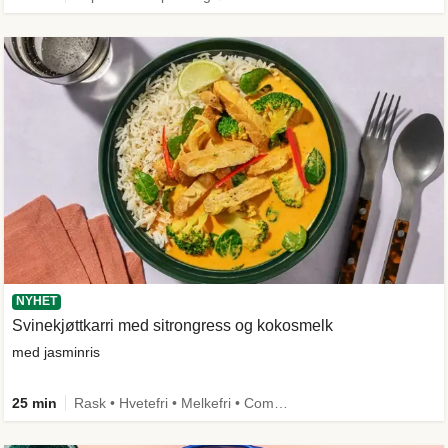
NYHET
Svinekjøttkarri med sitrongress og kokosmelk
med jasminris
25 min
Rask • Hvetefri • Melkefri • Comfort Food