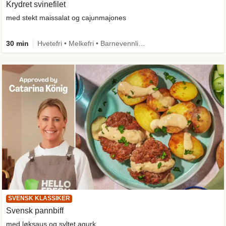
Krydret svinefilet
med stekt maissalat og cajunmajones
30 min
Hvetefri • Melkefri • Barnevennlig • Mer grønt • Proteinrik • Kilde til fiber
SVENSK KLASSIKER
Svensk pannbiff
med løksaus og syltet agurk