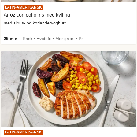
LATIN-AMERIKANSK
Arroz con pollo: ris med kylling
med sitrus- og korianderyoghurt
25 min
Rask • Hvetefri • Mer grønt • Proteinrik • One Pan
LATIN-AMERIKANSK