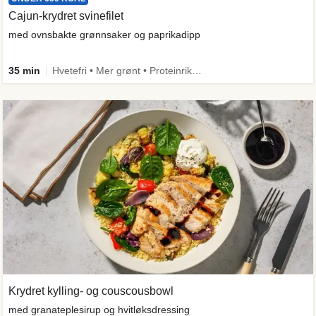
Cajun-krydret svinefilet
med ovnsbakte grønnsaker og paprikadipp
35 min
Hvetefri • Mer grønt • Proteinrik • Under 650 kcal • Kilde til fiber
Krydret kylling- og couscousbowl
med granateplesirup og hvitløksdressing