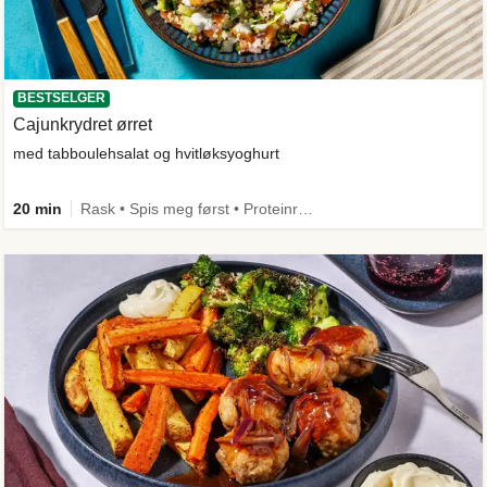
BESTSELGER
Cajunkrydret ørret
med tabboulehsalat og hvitløksyoghurt
20 min
Rask • Spis meg først • Proteinrik • Under 50g karbo • Under 650 kcal • Kilde til fiber