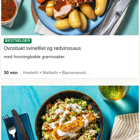
BESTSELGER
Ovnsbakt svinefilet og rødvinssaus
med honningbakte grønnsaker
30 min
Hvetefri • Melkefri • Barnevennlig • Mer grønt • Proteinrik • Under 650 kcal • Kilde til fiber