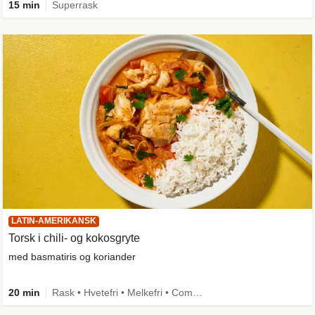
15 min
Superrask
LATIN-AMERIKANSK
Torsk i chili- og kokosgryte
med basmatiris og koriander
20 min
Rask • Hvetefri • Melkefri • Comfort Food