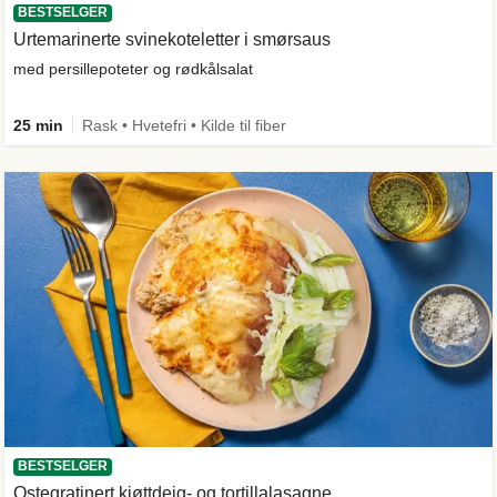
BESTSELGER
Urtemarinerte svinekoteletter i smørsaus
med persillepoteter og rødkålsalat
25 min
Rask • Hvetefri • Kilde til fiber
BESTSELGER
Ostegratinert kjøttdeig- og tortillalasagne