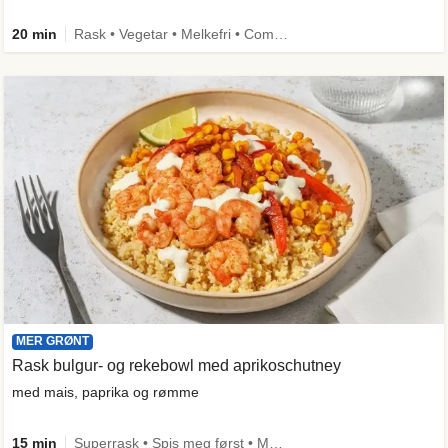
20 min
Rask • Vegetar • Melkefri • Comfort Food
MER GRØNT
Rask bulgur- og rekebowl med aprikoschutney
med mais, paprika og rømme
15 min
Superrask • Spis meg først • Mer grønt • Under 650 kcal • Kilde til fiber