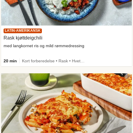
LATIN-AMERIKANSK
Rask kjøttdeigchili
med langkornet ris og mild rømmedressing
20 min
Kort forberedelse • Rask • Hvetefri • Kilde til fiber